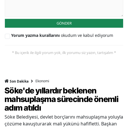
GÖNDER
Yorum yazma kurallarını
okudum ve kabul ediyorum
* Bu içerik ile ilgili yorum yok, ilk yorumu siz yazın, tartışalım *
Ekonomi
Son Dakika
Söke'de yıllardır beklenen
mahsuplaşma sürecinde önemli
adım atıldı
Söke Belediyesi, devlet borçlarını mahsuplaşma yoluyla
çözüme kavuşturarak mali yükünü hafifletti. Başkan