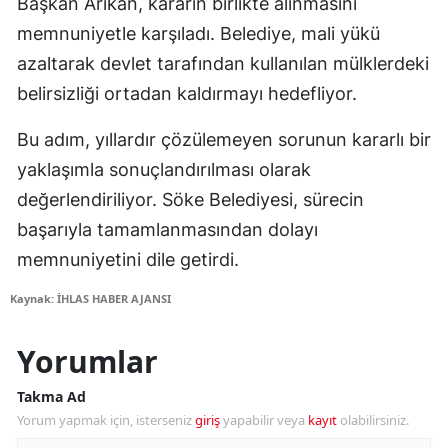
Başkan Arıkan, kararın birlikte alınmasını
memnuniyetle karşıladı. Belediye, mali yükü
azaltarak devlet tarafından kullanılan mülklerdeki
belirsizliği ortadan kaldırmayı hedefliyor.
Bu adım, yıllardır çözülemeyen sorunun kararlı bir
yaklaşımla sonuçlandırılması olarak
değerlendiriliyor. Söke Belediyesi, sürecin
başarıyla tamamlanmasından dolayı
memnuniyetini dile getirdi.
Kaynak: İHLAS HABER AJANSI
Yorumlar
Takma Ad
Yorum yapmak için, isterseniz
giriş
yapabilir veya
kayıt
olabilirsiniz.