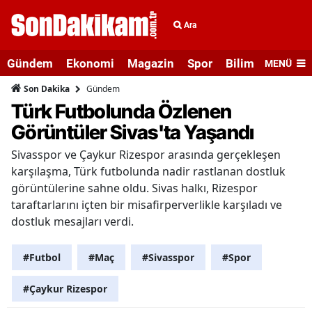
Ara
Gündem
Ekonomi
Magazin
Spor
Bilim ve Teknolo
MENÜ
Gündem
Son Dakika
Türk Futbolunda Özlenen
Görüntüler Sivas'ta Yaşandı
Sivasspor ve Çaykur Rizespor arasında gerçekleşen
karşılaşma, Türk futbolunda nadir rastlanan dostluk
görüntülerine sahne oldu. Sivas halkı, Rizespor
taraftarlarını içten bir misafirperverlikle karşıladı ve
dostluk mesajları verdi.
#Futbol
#Maç
#Sivasspor
#Spor
#Çaykur Rizespor