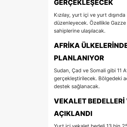
GERÇEKLEŞECEK
E
Kızılay, yurt içi ve yurt dışın
E
düzenleyecek. Özellikle Gazze 
E
sahiplerine ulaşılacak.
E
AFRIKA ÜLKELERIND
E
PLANLANIYOR
G
Sudan, Çad ve Somali gibi 11 A
G
gerçekleştirilecek. Bölgedeki a
destek sağlanacak.
G
VEKALET BEDELLERI 
H
H
AÇIKLANDI
I
Yurt içi vekalet bedeli 13 bin 25