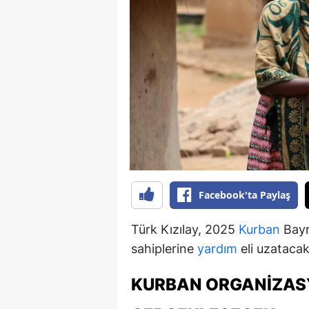
B
B
Bi
B
B
B
Ç
Facebook'ta Paylaş
Ç
Türk Kızılay, 2025
Kurban
Bayr
Ç
sahiplerine
yardım
eli uzatacak
D
KURBAN ORGANIZAS
D