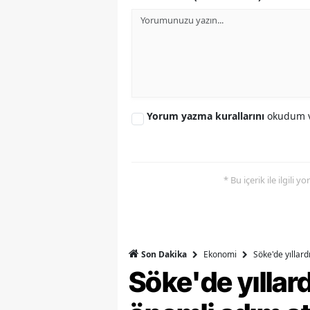
M
M
K
M
Yorum yazma kurallarını
okudum v
M
M
* Bu içerik ile ilgili 
N
N
O
Ekonomi
Söke'de yıllar
Son Dakika
Söke'de yılla
R
S