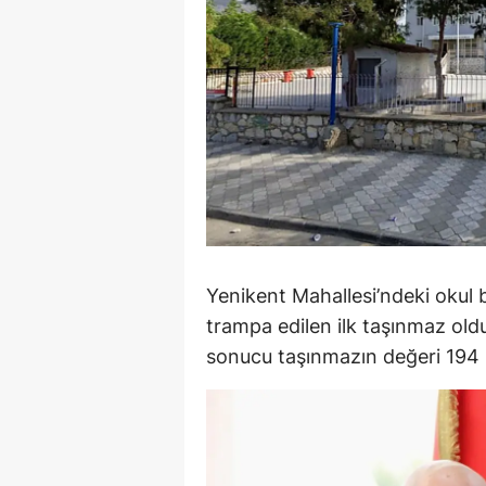
Y
K
Ki
O
D
Yenikent Mahallesi’ndeki okul
trampa edilen ilk taşınmaz ol
sonucu taşınmazın değeri 194 m