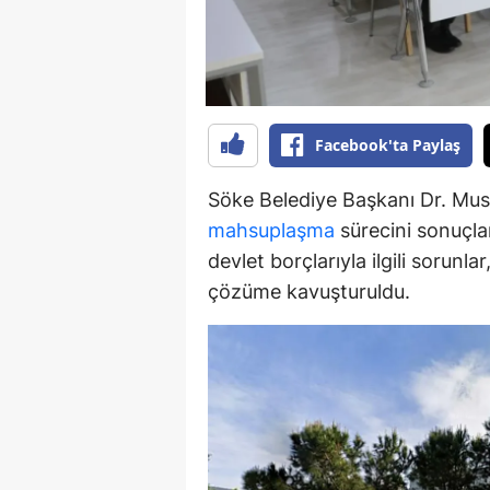
Y
Z
A
Facebook'ta Paylaş
B
Söke Belediye Başkanı Dr. Must
K
mahsuplaşma
sürecini sonuçlan
devlet borçlarıyla ilgili sorunl
K
çözüme kavuşturuldu.
B
Ş
B
A
I