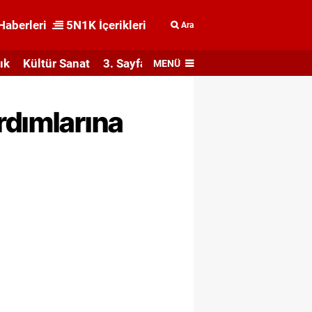
Haberleri
5N1K İçerikleri
Ara
ık
Kültür Sanat
3. Sayfa
MENÜ
rdımlarına