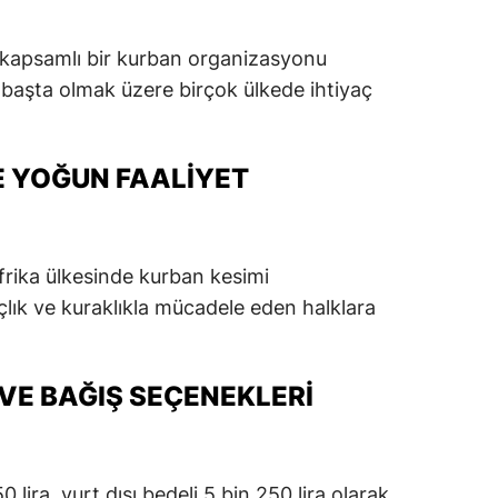
dirne
da kapsamlı bir kurban organizasyonu
lazığ
başta olmak üzere birçok ülkede ihtiyaç
rzincan
rzurum
E YOĞUN FAALIYET
skişehir
aziantep
frika ülkesinde kurban kesimi
iresun
çlık ve kuraklıkla mücadele eden halklara
ümüşhane
VE BAĞIŞ SEÇENEKLERI
akkari
atay
sparta
0 lira, yurt dışı bedeli 5 bin 250 lira olarak