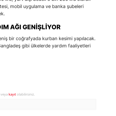
 sitesi, mobil uygulama ve banka şubeleri
ersin
ek.
stanbul
IM AĞI GENIŞLIYOR
zmir
niş bir coğrafyada kurban kesimi yapılacak.
ars
ngladeş gibi ülkelerde yardım faaliyetleri
astamonu
ayseri
rklareli
ırşehir
ocaeli
r veya
kayıt
olabilirsiniz.
onya
ütahya