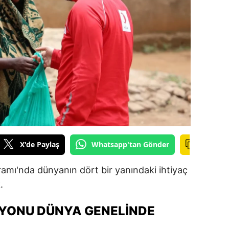
ilecik
ingöl
tlis
olu
urdur
ursa
anakkale
X'de Paylaş
Whatsapp'tan Gönder
ankırı
amı'nda dünyanın dört bir yanındaki ihtiyaç
orum
.
enizli
YONU DÜNYA GENELINDE
iyarbakır