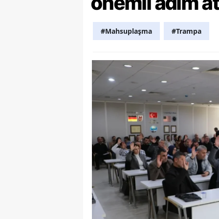
önemli adım at
S
#Mahsuplaşma
#Trampa
Si
S
S
T
T
T
T
Ş
U
V