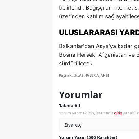
belirlendi. Bağışçılar internet
M
üzerinden katılım sağlayabilec
İ
ULUSLARARASI YARD
İ
Balkanlar'dan Asya'ya kadar ge
K
Bosna Hersek, Afganistan ve Ba
K
sürdürülecek.
K
Kaynak: İHLAS HABER AJANSI
Kı
Yorumlar
K
Takma Ad
K
Yorum yapmak için, isterseniz
giriş
yapabili
K
K
Yorum Yazın (500 Karakter)