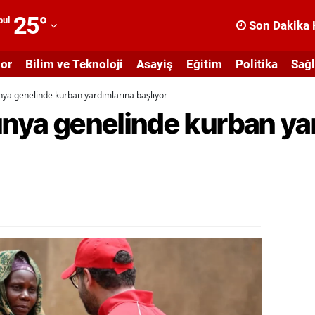
25
°
bul
Son Dakika 
dana
or
Bilim ve Teknoloji
Asayiş
Eğitim
Politika
Sağl
dıyaman
ünya genelinde kurban yardımlarına başlıyor
fyonkarahisar
ünya genelinde kurban ya
ğrı
masya
nkara
ntalya
rtvin
ydın
alıkesir