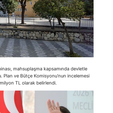
alova
arabük
lis
smaniye
üzce
 binası, mahsuplaşma kapsamında devletle
du. Plan ve Bütçe Komisyonu’nun incelemesi
ilyon TL olarak belirlendi.