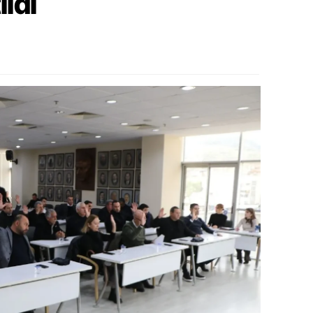
ıldı
amsun
irt
inop
ivas
ekirdağ
okat
rabzon
unceli
anlıurfa
şak
an