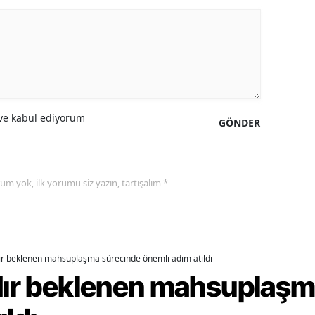
alatya
anisa
ahramanmaraş
ardin
e kabul ediyorum
GÖNDER
uğla
uş
yorum yok, ilk yorumu siz yazın, tartışalım *
evşehir
iğde
rdu
dır beklenen mahsuplaşma sürecinde önemli adım atıldı
rdır beklenen mahsuplaş
ize
akarya