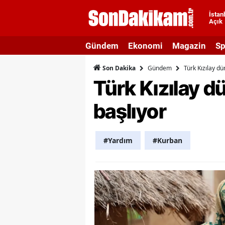
İstan
Açık
A
Gündem
Ekonomi
Magazin
Sp
A
Gündem
Türk Kızılay d
Son Dakika
A
Türk Kızılay d
A
başlıyor
A
A
#Yardım
#Kurban
A
A
A
B