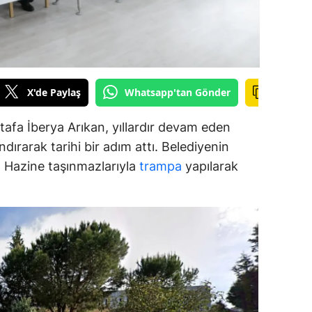
ozgat
onguldak
ksaray
X'de Paylaş
Whatsapp'tan Gönder
ayburt
afa İberya Arıkan, yıllardır devam eden
araman
dırarak tarihi bir adım attı. Belediyenin
ar, Hazine taşınmazlarıyla
trampa
yapılarak
ırıkkale
atman
ırnak
artın
rdahan
ğdır