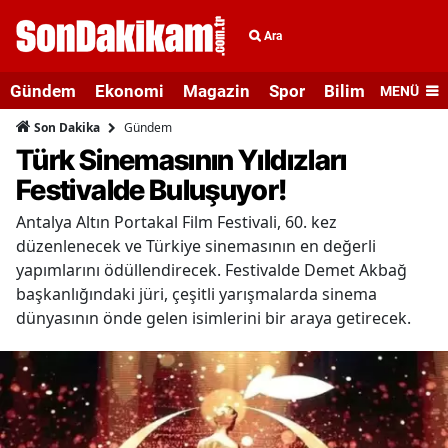
Ara
Gündem
Ekonomi
Magazin
Spor
Bilim ve Teknolo
MENÜ
Gündem
Son Dakika
Türk Sinemasının Yıldızları
Festivalde Buluşuyor!
Antalya Altın Portakal Film Festivali, 60. kez
düzenlenecek ve Türkiye sinemasının en değerli
yapımlarını ödüllendirecek. Festivalde Demet Akbağ
başkanlığındaki jüri, çeşitli yarışmalarda sinema
dünyasının önde gelen isimlerini bir araya getirecek.