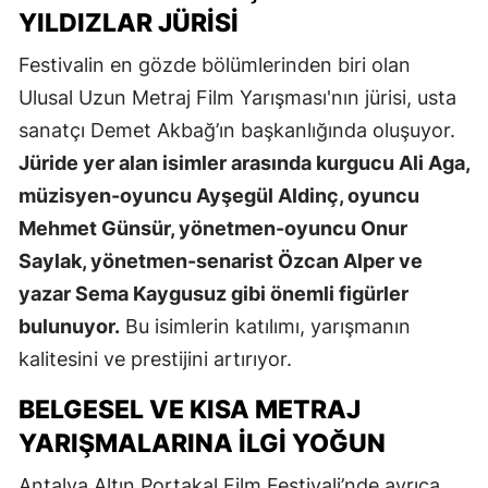
YILDIZLAR JÜRISI
Festivalin en gözde bölümlerinden biri olan
Ulusal Uzun Metraj Film Yarışması'nın jürisi, usta
sanatçı Demet Akbağ’ın başkanlığında oluşuyor.
Jüride yer alan isimler arasında kurgucu Ali Aga,
müzisyen-oyuncu Ayşegül Aldinç, oyuncu
Mehmet Günsür, yönetmen-oyuncu Onur
Saylak, yönetmen-senarist Özcan Alper ve
yazar Sema Kaygusuz gibi önemli figürler
bulunuyor.
Bu isimlerin katılımı, yarışmanın
kalitesini ve prestijini artırıyor.
BELGESEL VE KISA METRAJ
YARIŞMALARINA İLGI YOĞUN
Antalya Altın Portakal Film Festivali’nde ayrıca