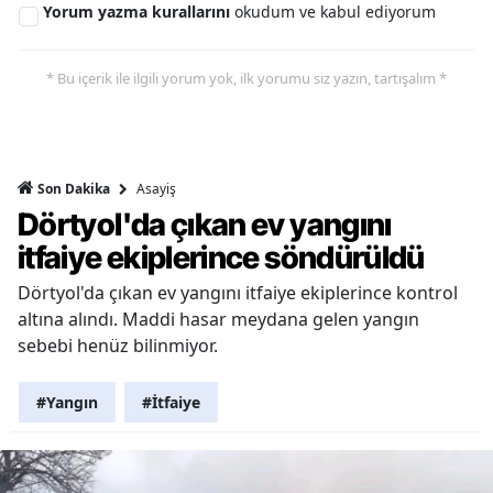
Yorum yazma kurallarını
okudum ve kabul ediyorum
* Bu içerik ile ilgili yorum yok, ilk yorumu siz yazın, tartışalım *
Asayiş
Son Dakika
Dörtyol'da çıkan ev yangını
itfaiye ekiplerince söndürüldü
Dörtyol'da çıkan ev yangını itfaiye ekiplerince kontrol
altına alındı. Maddi hasar meydana gelen yangın
sebebi henüz bilinmiyor.
#Yangın
#İtfaiye