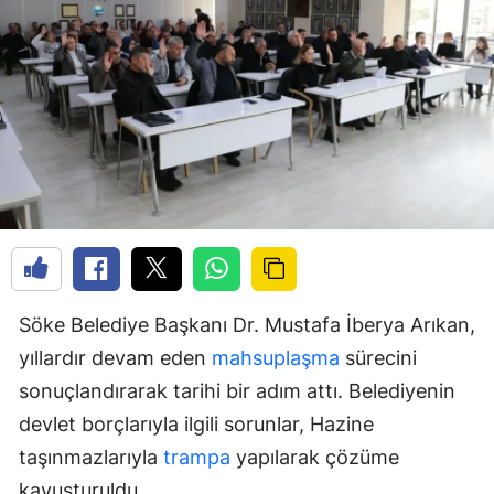
Söke Belediye Başkanı Dr. Mustafa İberya Arıkan,
yıllardır devam eden
mahsuplaşma
sürecini
sonuçlandırarak tarihi bir adım attı. Belediyenin
devlet borçlarıyla ilgili sorunlar, Hazine
taşınmazlarıyla
trampa
yapılarak çözüme
kavuşturuldu.