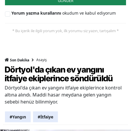
GÖNDER
Yorum yazma kurallarını
okudum ve kabul ediyorum
* Bu içerik ile ilgili yorum yok, ilk yorumu siz yazın, tartışalım *
Asayiş
Son Dakika
Dörtyol'da çıkan ev yangını
itfaiye ekiplerince söndürüldü
Dörtyol'da çıkan ev yangını itfaiye ekiplerince kontrol
altına alındı. Maddi hasar meydana gelen yangın
sebebi henüz bilinmiyor.
#Yangın
#İtfaiye