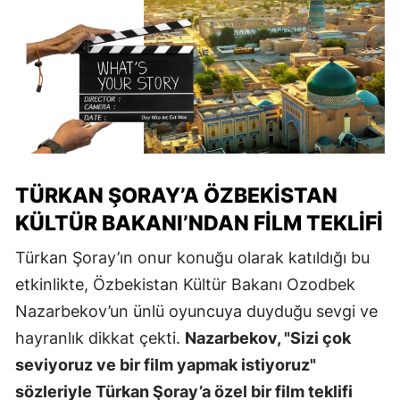
TÜRKAN ŞORAY’A ÖZBEKISTAN
KÜLTÜR BAKANI’NDAN FILM TEKLIFI
Türkan Şoray’ın onur konuğu olarak katıldığı bu
etkinlikte, Özbekistan Kültür Bakanı Ozodbek
Nazarbekov’un ünlü oyuncuya duyduğu sevgi ve
hayranlık dikkat çekti.
Nazarbekov, "Sizi çok
seviyoruz ve bir film yapmak istiyoruz"
sözleriyle Türkan Şoray’a özel bir film teklifi