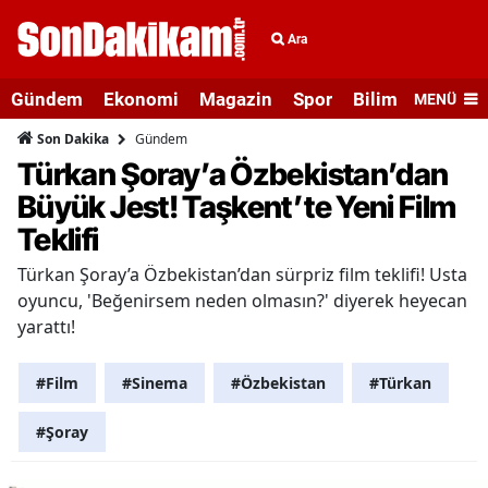
Ara
Gündem
Ekonomi
Magazin
Spor
Bilim ve Teknolo
MENÜ
Gündem
Son Dakika
Türkan Şoray’a Özbekistan’dan
Büyük Jest! Taşkent’te Yeni Film
Teklifi
Türkan Şoray’a Özbekistan’dan sürpriz film teklifi! Usta
oyuncu, 'Beğenirsem neden olmasın?' diyerek heyecan
yarattı!
#Film
#Sinema
#Özbekistan
#Türkan
#Şoray