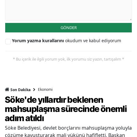
GÖNDER
Yorum yazma kurallarını
okudum ve kabul ediyorum
* Bu içerik ile ilgili yorum yok, ilk yorumu siz yazın, tartışalım *
Ekonomi
Son Dakika
Söke'de yıllardır beklenen
mahsuplaşma sürecinde önemli
adım atıldı
Söke Belediyesi, devlet borçlarını mahsuplaşma yoluyla
çözüme kavuşturarak mali yükünü hafifletti. Başkan