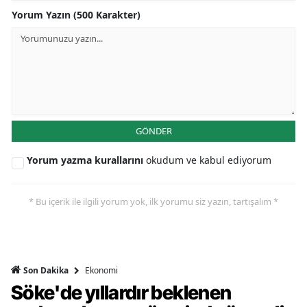
Yorum Yazın (500 Karakter)
GÖNDER
Yorum yazma kurallarını
okudum ve kabul ediyorum
* Bu içerik ile ilgili yorum yok, ilk yorumu siz yazın, tartışalım *
Ekonomi
Son Dakika
Söke'de yıllardır beklenen