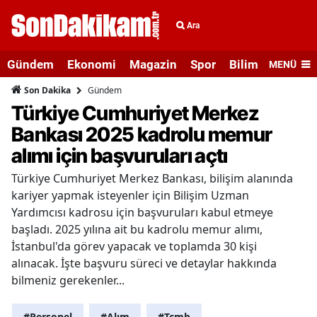
Ara
Gündem
Ekonomi
Magazin
Spor
Bilim ve Teknolo
MENÜ
Gündem
Son Dakika
Türkiye Cumhuriyet Merkez
Bankası 2025 kadrolu memur
alımı için başvuruları açtı
Türkiye Cumhuriyet Merkez Bankası, bilişim alanında
kariyer yapmak isteyenler için Bilişim Uzman
Yardımcısı kadrosu için başvuruları kabul etmeye
başladı. 2025 yılına ait bu kadrolu memur alımı,
İstanbul'da görev yapacak ve toplamda 30 kişi
alınacak. İşte başvuru süreci ve detaylar hakkında
bilmeniz gerekenler...
#Personel
#Alım
#Tcmb