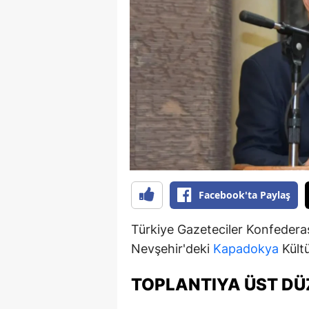
B
B
Bi
B
B
B
Ç
Facebook'ta Paylaş
Ç
Türkiye Gazeteciler Konfedera
Ç
Nevşehir'deki
Kapadokya
Kültü
D
TOPLANTIYA ÜST DÜ
D