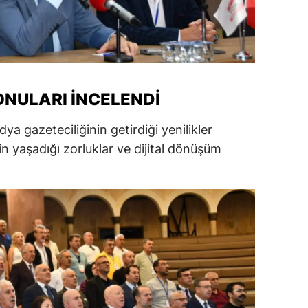
alatya
anisa
ahramanmaraş
ONULARI İNCELENDI
ardin
a gazeteciliğinin getirdiği yenilikler
uğla
rin yaşadığı zorluklar ve dijital dönüşüm
uş
evşehir
iğde
rdu
ize
akarya