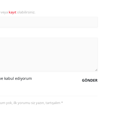
ozgat
r veya
kayıt
olabilirsiniz.
onguldak
ksaray
ayburt
araman
ırıkkale
atman
e kabul ediyorum
GÖNDER
ırnak
artın
yorum yok, ilk yorumu siz yazın, tartışalım *
rdahan
ğdır