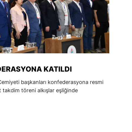
amsun
irt
inop
ivas
ekirdağ
DERASYONA KATILDI
okat
 Cemiyeti başkanları konfederasyona resmi
rabzon
t takdim töreni alkışlar eşliğinde
unceli
anlıurfa
şak
an