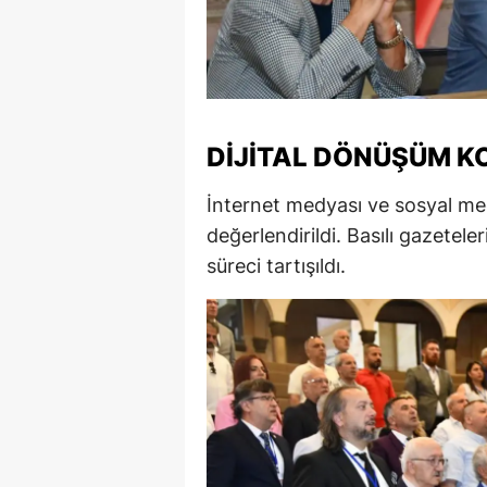
M
M
K
DIJITAL DÖNÜŞÜM K
M
İnternet medyası ve sosyal medy
M
değerlendirildi. Basılı gazetele
M
süreci tartışıldı.
N
N
O
R
S