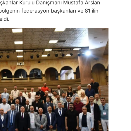
aşkanlar Kurulu Danışmanı Mustafa Arslan
dirne
 bölgenin federasyon başkanları ve 81 ilin
eldi.
lazığ
rzincan
rzurum
skişehir
aziantep
iresun
ümüşhane
akkari
atay
sparta