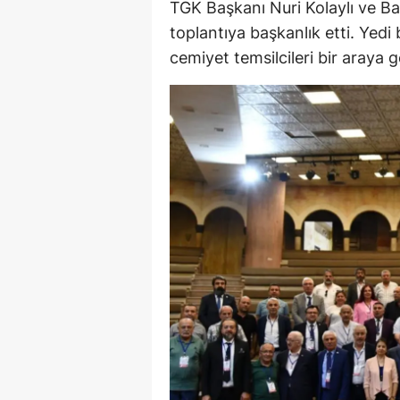
TGK Başkanı Nuri Kolaylı ve B
E
toplantıya başkanlık etti. Yedi
cemiyet temsilcileri bir araya g
E
E
E
E
G
G
G
H
H
I