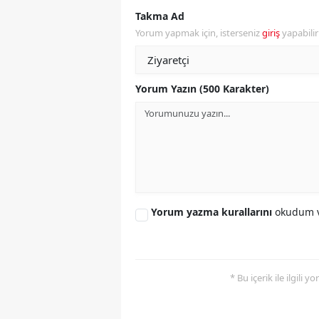
Takma Ad
Y
Yorum yapmak için, isterseniz
giriş
yapabili
Z
A
Yorum Yazın (500 Karakter)
B
K
K
B
Yorum yazma kurallarını
okudum v
Ş
B
* Bu içerik ile ilgili 
A
I