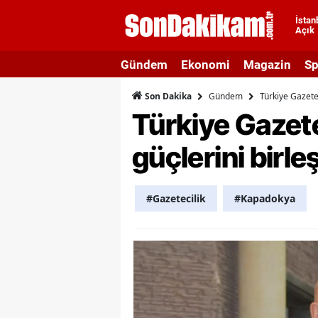
İstan
Açık
A
Gündem
Ekonomi
Magazin
Sp
A
Gündem
Türkiye Gazete
Son Dakika
A
Türkiye Gazet
A
güçlerini birleş
A
A
#Gazetecilik
#Kapadokya
A
A
A
B