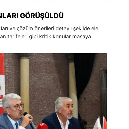
ersin
NLARI GÖRÜŞÜLDÜ
stanbul
rı ve çözüm önerileri detaylı şekilde ele
zmir
lan tarifeleri gibi kritik konular masaya
ars
astamonu
ayseri
rklareli
ırşehir
ocaeli
onya
ütahya