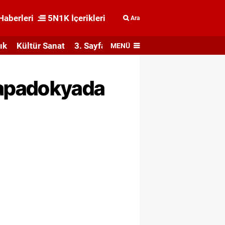
Haberleri
5N1K İçerikleri
Ara
ık
Kültür Sanat
3. Sayfa
MENÜ
Kapadokyada