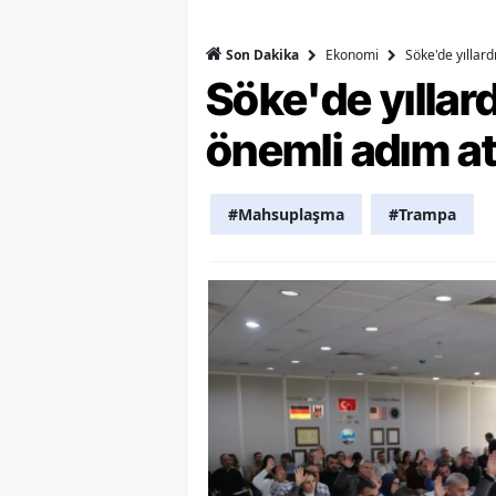
Y
Ekonomi
Söke'de yıllar
Son Dakika
Söke'de yılla
K
önemli adım at
Ki
O
#Mahsuplaşma
#Trampa
D