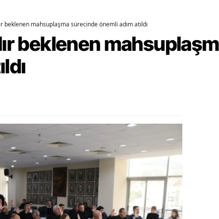
alova
dır beklenen mahsuplaşma sürecinde önemli adım atıldı
rdır beklenen mahsuplaş
arabük
ıldı
lis
smaniye
üzce