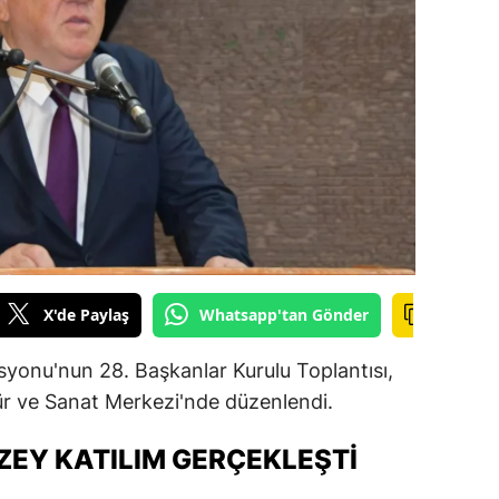
ilecik
ingöl
tlis
olu
urdur
ursa
anakkale
X'de Paylaş
Whatsapp'tan Gönder
ankırı
syonu'nun 28. Başkanlar Kurulu Toplantısı,
orum
r ve Sanat Merkezi'nde düzenlendi.
enizli
ZEY KATILIM GERÇEKLEŞTI
iyarbakır