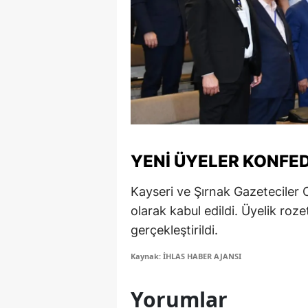
S
Si
S
S
T
YENI ÜYELER KONFE
T
Kayseri ve Şırnak Gazeteciler
T
olarak kabul edildi. Üyelik roze
T
gerçekleştirildi.
Ş
Kaynak: İHLAS HABER AJANSI
U
Yorumlar
V