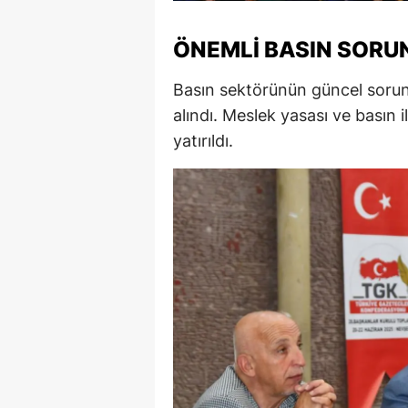
M
ÖNEMLI BASIN SORU
İ
Basın sektörünün güncel sorunla
İ
alındı. Meslek yasası ve basın i
K
yatırıldı.
K
K
Kı
K
K
K
K