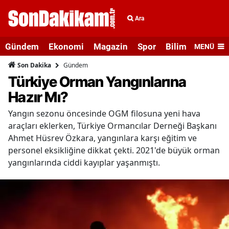
Ara
Gündem
Ekonomi
Magazin
Spor
Bilim ve Teknolo
MENÜ
Gündem
Son Dakika
Türkiye Orman Yangınlarına
Hazır Mı?
Yangın sezonu öncesinde OGM filosuna yeni hava
araçları eklerken, Türkiye Ormancılar Derneği Başkanı
Ahmet Hüsrev Özkara, yangınlara karşı eğitim ve
personel eksikliğine dikkat çekti. 2021'de büyük orman
yangınlarında ciddi kayıplar yaşanmıştı.