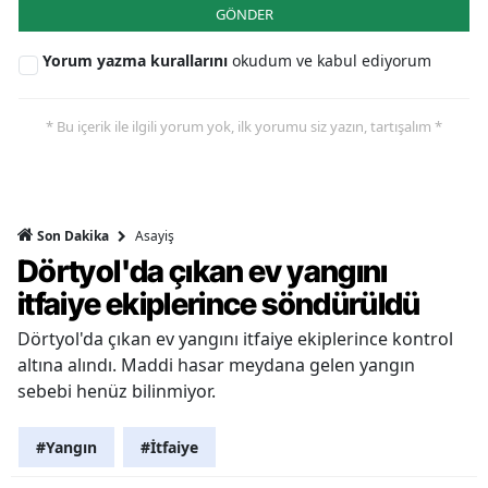
GÖNDER
Yorum yazma kurallarını
okudum ve kabul ediyorum
* Bu içerik ile ilgili yorum yok, ilk yorumu siz yazın, tartışalım *
Asayiş
Son Dakika
Dörtyol'da çıkan ev yangını
itfaiye ekiplerince söndürüldü
Dörtyol'da çıkan ev yangını itfaiye ekiplerince kontrol
altına alındı. Maddi hasar meydana gelen yangın
sebebi henüz bilinmiyor.
#Yangın
#İtfaiye