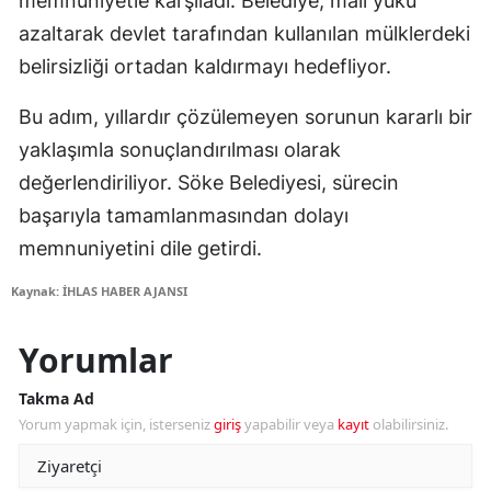
memnuniyetle karşıladı. Belediye, mali yükü
azaltarak devlet tarafından kullanılan mülklerdeki
belirsizliği ortadan kaldırmayı hedefliyor.
Bu adım, yıllardır çözülemeyen sorunun kararlı bir
yaklaşımla sonuçlandırılması olarak
değerlendiriliyor. Söke Belediyesi, sürecin
başarıyla tamamlanmasından dolayı
memnuniyetini dile getirdi.
Kaynak: İHLAS HABER AJANSI
Yorumlar
Takma Ad
Yorum yapmak için, isterseniz
giriş
yapabilir veya
kayıt
olabilirsiniz.