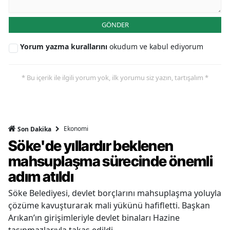
GÖNDER
Yorum yazma kurallarını
okudum ve kabul ediyorum
* Bu içerik ile ilgili yorum yok, ilk yorumu siz yazın, tartışalım *
Ekonomi
Son Dakika
Söke'de yıllardır beklenen
mahsuplaşma sürecinde önemli
adım atıldı
Söke Belediyesi, devlet borçlarını mahsuplaşma yoluyla
çözüme kavuşturarak mali yükünü hafifletti. Başkan
Arıkan’ın girişimleriyle devlet binaları Hazine
taşınmazlarıyla takas edildi.