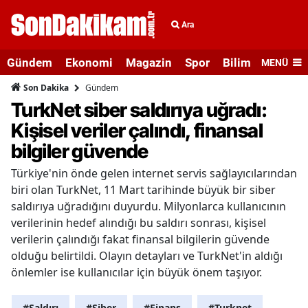
Ara
Gündem
Ekonomi
Magazin
Spor
Bilim ve Teknolo
MENÜ
Gündem
Son Dakika
TurkNet siber saldırıya uğradı:
Kişisel veriler çalındı, finansal
bilgiler güvende
Türkiye'nin önde gelen internet servis sağlayıcılarından
biri olan TurkNet, 11 Mart tarihinde büyük bir siber
saldırıya uğradığını duyurdu. Milyonlarca kullanıcının
verilerinin hedef alındığı bu saldırı sonrası, kişisel
verilerin çalındığı fakat finansal bilgilerin güvende
olduğu belirtildi. Olayın detayları ve TurkNet'in aldığı
önlemler ise kullanıcılar için büyük önem taşıyor.
#Saldırı
#Siber
#Finans
#Turknet