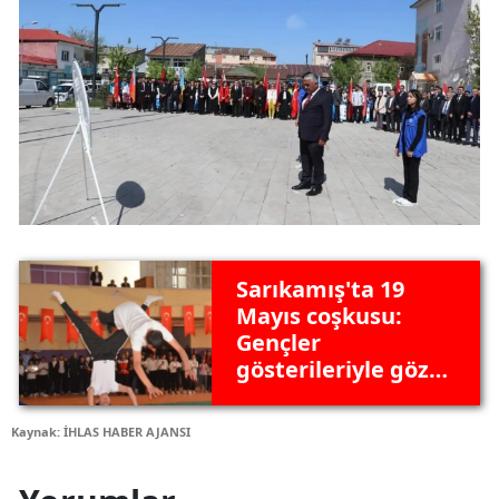
Sarıkamış'ta 19
Mayıs coşkusu:
Gençler
gösterileriyle göz
doldurdu
Kaynak: İHLAS HABER AJANSI