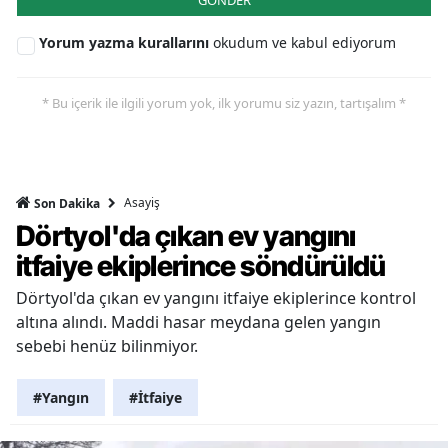
Yorum yazma kurallarını
okudum ve kabul ediyorum
* Bu içerik ile ilgili yorum yok, ilk yorumu siz yazın, tartışalım *
Asayiş
Son Dakika
Dörtyol'da çıkan ev yangını
itfaiye ekiplerince söndürüldü
Dörtyol'da çıkan ev yangını itfaiye ekiplerince kontrol
altına alındı. Maddi hasar meydana gelen yangın
sebebi henüz bilinmiyor.
#Yangın
#İtfaiye