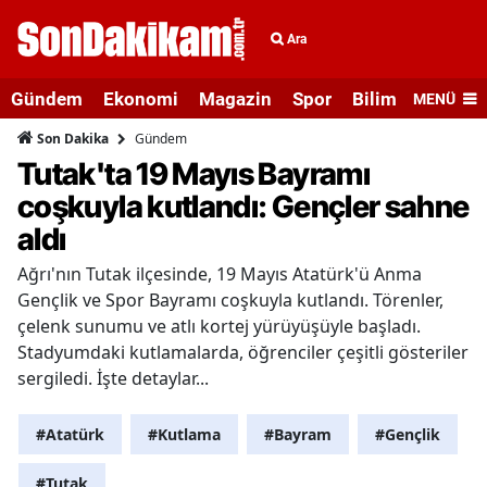
Ara
Gündem
Ekonomi
Magazin
Spor
Bilim ve Teknolo
MENÜ
Gündem
Son Dakika
Tutak'ta 19 Mayıs Bayramı
coşkuyla kutlandı: Gençler sahne
aldı
Ağrı'nın Tutak ilçesinde, 19 Mayıs Atatürk'ü Anma
Gençlik ve Spor Bayramı coşkuyla kutlandı. Törenler,
çelenk sunumu ve atlı kortej yürüyüşüyle başladı.
Stadyumdaki kutlamalarda, öğrenciler çeşitli gösteriler
sergiledi. İşte detaylar...
#Atatürk
#Kutlama
#Bayram
#Gençlik
#Tutak