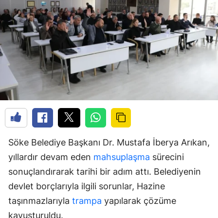
Söke Belediye Başkanı Dr. Mustafa İberya Arıkan,
yıllardır devam eden
mahsuplaşma
sürecini
sonuçlandırarak tarihi bir adım attı. Belediyenin
devlet borçlarıyla ilgili sorunlar, Hazine
taşınmazlarıyla
trampa
yapılarak çözüme
kavuşturuldu.