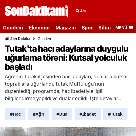
Ara
Gündem
Ekonomi
Magazin
Spor
Bilim ve Teknolo
MENÜ
Gündem
Son Dakika
Tutak'ta hacı adaylarına duygulu
uğurlama töreni: Kutsal yolculuk
başladı
Ağrı'nın Tutak ilçesinden hacı adayları, dualarla kutsal
topraklara uğurlandı. Tutak Müftülüğü'nün
düzenlediği programda, hac ibadetiyle ilgili
bilgilendirme yapıldı ve dualar edildi. İşte detaylar...
#Hac
#Ağrı
#Dua
#İbadet
#Tutak