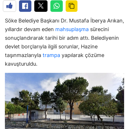
Söke Belediye Başkanı Dr. Mustafa İberya Arıkan,
yıllardır devam eden
mahsuplaşma
sürecini
sonuçlandırarak tarihi bir adım attı. Belediyenin
devlet borçlarıyla ilgili sorunlar, Hazine
taşınmazlarıyla
trampa
yapılarak çözüme
kavuşturuldu.