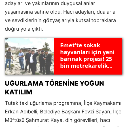
adayları ve yakınlarının duygusal anlar
yaşamasına sahne oldu. Hacı adayları, dualarla
ve sevdiklerinin gözyaşlarıyla kutsal topraklara
doğru yola çıktı.
Emet'te sokak
hayvanları için yeni
barınak projesi! 25
bin metrekarelik
alan tahsis edildi
UĞURLAMA TÖRENINE YOĞUN
KATILIM
Tutak'taki uğurlama programına, İlçe Kaymakamı
Erkan Adıbelli, Belediye Başkanı Fevzi Sayan, İlçe
Müftüsü Şahmurat Kaya, din görevlileri, hacı