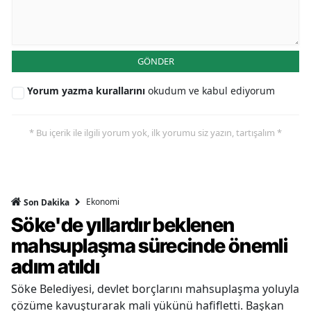
GÖNDER
Yorum yazma kurallarını
okudum ve kabul ediyorum
* Bu içerik ile ilgili yorum yok, ilk yorumu siz yazın, tartışalım *
Ekonomi
Son Dakika
Söke'de yıllardır beklenen
mahsuplaşma sürecinde önemli
adım atıldı
Söke Belediyesi, devlet borçlarını mahsuplaşma yoluyla
çözüme kavuşturarak mali yükünü hafifletti. Başkan