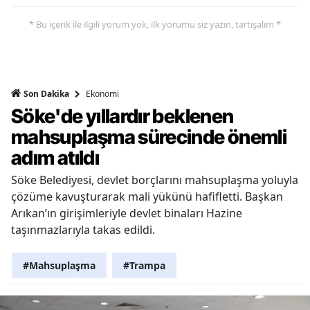
* Bu içerik ile ilgili yorum yok, ilk yorumu siz yazın, tartışalım *
Ekonomi
Son Dakika
Söke'de yıllardır beklenen
mahsuplaşma sürecinde önemli
adım atıldı
Söke Belediyesi, devlet borçlarını mahsuplaşma yoluyla
çözüme kavuşturarak mali yükünü hafifletti. Başkan
Arıkan’ın girişimleriyle devlet binaları Hazine
taşınmazlarıyla takas edildi.
#Mahsuplaşma
#Trampa