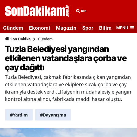
Ara
Gündem
Ekonomi
Magazin
Spor
Bilim ve Teknolo
MENÜ
Gündem
Son Dakika
Tuzla Belediyesi yangından
etkilenen vatandaşlara çorba ve
çay dağıttı
Tuzla Belediyesi, çakmak fabrikasında çıkan yangından
etkilenen vatandaşlara ve ekiplere sıcak çorba ve çay
ikramıyla destek verdi. İtfaiyenin müdahalesiyle yangın
kontrol altına alındı, fabrikada maddi hasar oluştu.
#Yardım
#Dayanışma