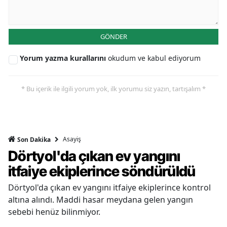
GÖNDER
Yorum yazma kurallarını
okudum ve kabul ediyorum
* Bu içerik ile ilgili yorum yok, ilk yorumu siz yazın, tartışalım *
Asayiş
Son Dakika
Dörtyol'da çıkan ev yangını
itfaiye ekiplerince söndürüldü
Dörtyol'da çıkan ev yangını itfaiye ekiplerince kontrol
altına alındı. Maddi hasar meydana gelen yangın
sebebi henüz bilinmiyor.