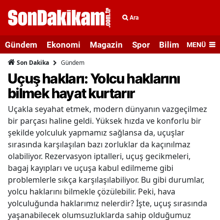
Ara
Gündem
Ekonomi
Magazin
Spor
Bilim ve Teknolo
MENÜ
Gündem
Son Dakika
Uçuş hakları: Yolcu haklarını
bilmek hayat kurtarır
Uçakla seyahat etmek, modern dünyanın vazgeçilmez
bir parçası haline geldi. Yüksek hızda ve konforlu bir
şekilde yolculuk yapmamız sağlansa da, uçuşlar
sırasında karşılaşılan bazı zorluklar da kaçınılmaz
olabiliyor. Rezervasyon iptalleri, uçuş gecikmeleri,
bagaj kayıpları ve uçuşa kabul edilmeme gibi
problemlerle sıkça karşılaşılabiliyor. Bu gibi durumlar,
yolcu haklarını bilmekle çözülebilir. Peki, hava
yolculuğunda haklarımız nelerdir? İşte, uçuş sırasında
yaşanabilecek olumsuzluklarda sahip olduğumuz