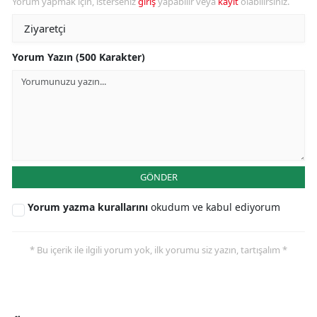
Yorum yapmak için, isterseniz
giriş
yapabilir veya
kayıt
olabilirsiniz.
Yorum Yazın (500 Karakter)
GÖNDER
Yorum yazma kurallarını
okudum ve kabul ediyorum
* Bu içerik ile ilgili yorum yok, ilk yorumu siz yazın, tartışalım *