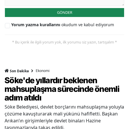
GÖNDER
Yorum yazma kurallarını
okudum ve kabul ediyorum
* Bu içerik ile ilgili yorum yok, ilk yorumu siz yazın, tartışalım *
Ekonomi
Son Dakika
Söke'de yıllardır beklenen
mahsuplaşma sürecinde önemli
adım atıldı
Söke Belediyesi, devlet borçlarını mahsuplaşma yoluyla
çözüme kavuşturarak mali yükünü hafifletti. Başkan
Arıkan’ın girişimleriyle devlet binaları Hazine
taşınmazlarıyla takas edildi.