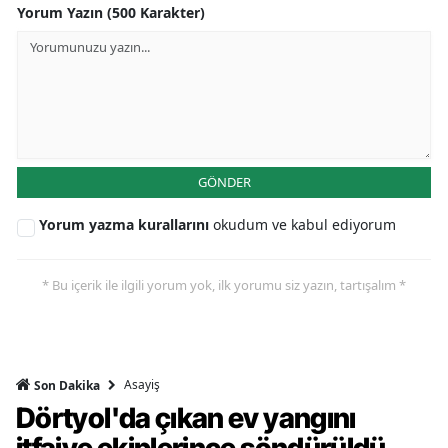
Yorum Yazın (500 Karakter)
GÖNDER
Yorum yazma kurallarını
okudum ve kabul ediyorum
* Bu içerik ile ilgili yorum yok, ilk yorumu siz yazın, tartışalım *
Asayiş
Son Dakika
Dörtyol'da çıkan ev yangını
itfaiye ekiplerince söndürüldü