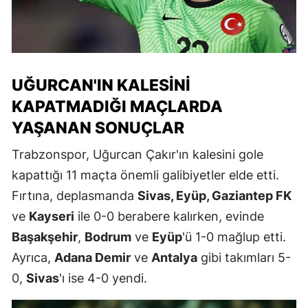
UĞURCAN'IN KALESINI
KAPATMADIĞI MAÇLARDA
YAŞANAN SONUÇLAR
Trabzonspor, Uğurcan Çakır'ın kalesini gole
kapattığı 11 maçta önemli galibiyetler elde etti.
Fırtına, deplasmanda
Sivas, Eyüp, Gaziantep FK
ve
Kayseri
ile 0-0 berabere kalırken, evinde
Başakşehir
,
Bodrum
ve
Eyüp
'ü 1-0 mağlup etti.
Ayrıca,
Adana Demir
ve
Antalya
gibi takımları 5-
0,
Sivas
'ı ise 4-0 yendi.