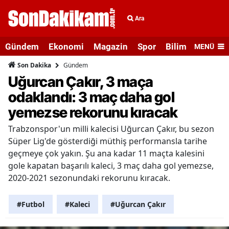
Ara
Gündem
Ekonomi
Magazin
Spor
Bilim ve Teknolo
MENÜ
Gündem
Son Dakika
Uğurcan Çakır, 3 maça
odaklandı: 3 maç daha gol
yemezse rekorunu kıracak
Trabzonspor'un milli kalecisi Uğurcan Çakır, bu sezon
Süper Lig'de gösterdiği müthiş performansla tarihe
geçmeye çok yakın. Şu ana kadar 11 maçta kalesini
gole kapatan başarılı kaleci, 3 maç daha gol yemezse,
2020-2021 sezonundaki rekorunu kıracak.
#Futbol
#Kaleci
#Uğurcan Çakır