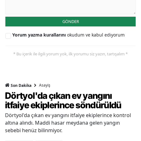
GÖNDER
Yorum yazma kurallarını
okudum ve kabul ediyorum
* Bu içerik ile ilgili yorum yok, ilk yorumu siz yazın, tartışalım *
Asayiş
Son Dakika
Dörtyol'da çıkan ev yangını
itfaiye ekiplerince söndürüldü
Dörtyol'da çıkan ev yangını itfaiye ekiplerince kontrol
altına alındı. Maddi hasar meydana gelen yangın
sebebi henüz bilinmiyor.