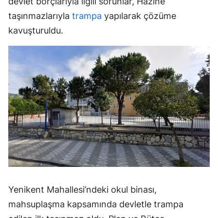
devlet borçlarıyla ilgili sorunlar, Hazine
taşınmazlarıyla
trampa
yapılarak çözüme
kavuşturuldu.
Yenikent Mahallesi’ndeki okul binası,
mahsuplaşma kapsamında devletle trampa