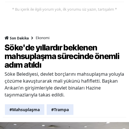
* Bu içerik ile ilgili yorum yok, ilk yorumu siz yazın, tartışalım *
Ekonomi
Son Dakika
Söke'de yıllardır beklenen
mahsuplaşma sürecinde önemli
adım atıldı
Söke Belediyesi, devlet borçlarını mahsuplaşma yoluyla
çözüme kavuşturarak mali yükünü hafifletti. Başkan
Arıkan’ın girişimleriyle devlet binaları Hazine
taşınmazlarıyla takas edildi.
#Mahsuplaşma
#Trampa