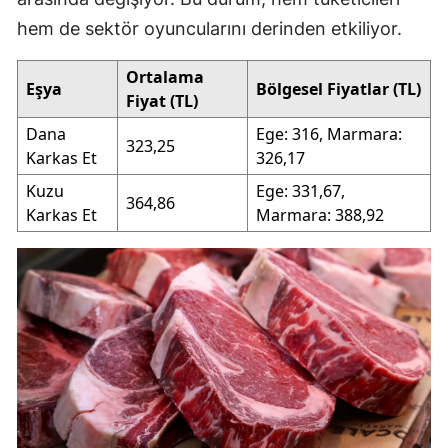
hem de sektör oyuncularını derinden etkiliyor.
Ortalama
Eşya
Bölgesel Fiyatlar (TL)
Fiyat (TL)
Dana
Ege: 316, Marmara:
323,25
Karkas Et
326,17
Kuzu
Ege: 331,67,
364,86
Karkas Et
Marmara: 388,92