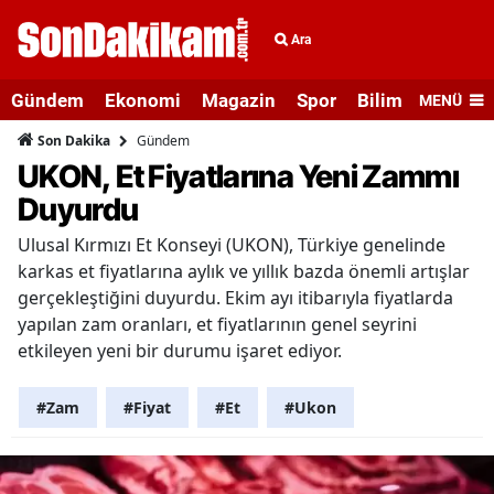
Ara
Gündem
Ekonomi
Magazin
Spor
Bilim ve Teknolo
MENÜ
Gündem
Son Dakika
UKON, Et Fiyatlarına Yeni Zammı
Duyurdu
Ulusal Kırmızı Et Konseyi (UKON), Türkiye genelinde
karkas et fiyatlarına aylık ve yıllık bazda önemli artışlar
gerçekleştiğini duyurdu. Ekim ayı itibarıyla fiyatlarda
yapılan zam oranları, et fiyatlarının genel seyrini
etkileyen yeni bir durumu işaret ediyor.
#Zam
#Fiyat
#Et
#Ukon