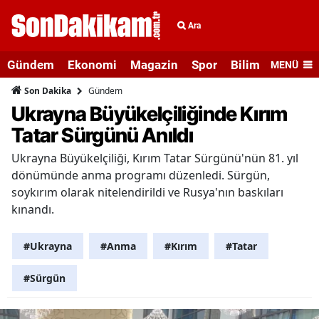
Ara
Gündem
Ekonomi
Magazin
Spor
Bilim ve Teknolo
MENÜ
Gündem
Son Dakika
Ukrayna Büyükelçiliğinde Kırım
Tatar Sürgünü Anıldı
Ukrayna Büyükelçiliği, Kırım Tatar Sürgünü'nün 81. yıl
dönümünde anma programı düzenledi. Sürgün,
soykırım olarak nitelendirildi ve Rusya'nın baskıları
kınandı.
#Ukrayna
#Anma
#Kırım
#Tatar
#Sürgün