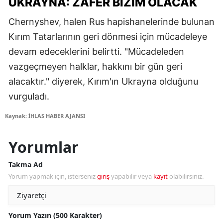
UKRAYNA: ZAFER BIZIM OLACAK
Chernyshev, halen Rus hapishanelerinde bulunan
Kırım Tatarlarının geri dönmesi için mücadeleye
devam edeceklerini belirtti. "Mücadeleden
vazgeçmeyen halklar, hakkını bir gün geri
alacaktır." diyerek, Kırım'ın Ukrayna olduğunu
vurguladı.
Kaynak: İHLAS HABER AJANSI
Yorumlar
Takma Ad
Yorum yapmak için, isterseniz
giriş
yapabilir veya
kayıt
olabilirsiniz.
Yorum Yazın (500 Karakter)