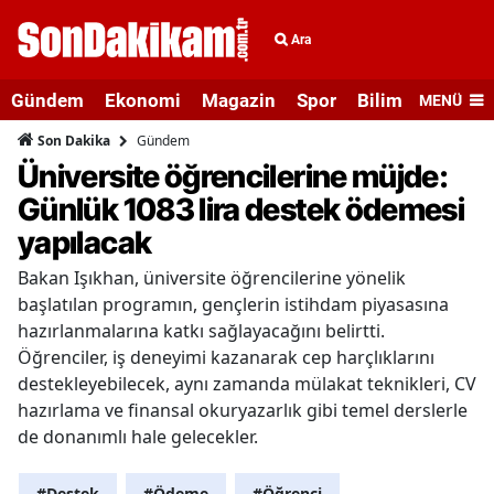
Ara
Gündem
Ekonomi
Magazin
Spor
Bilim ve Teknolo
MENÜ
Gündem
Son Dakika
Üniversite öğrencilerine müjde:
Günlük 1083 lira destek ödemesi
yapılacak
Bakan Işıkhan, üniversite öğrencilerine yönelik
başlatılan programın, gençlerin istihdam piyasasına
hazırlanmalarına katkı sağlayacağını belirtti.
Öğrenciler, iş deneyimi kazanarak cep harçlıklarını
destekleyebilecek, aynı zamanda mülakat teknikleri, CV
hazırlama ve finansal okuryazarlık gibi temel derslerle
de donanımlı hale gelecekler.
#Destek
#Ödeme
#Öğrenci