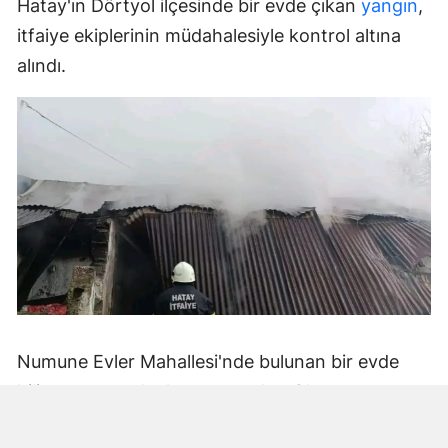
Hatay'ın Dörtyol ilçesinde bir evde çıkan
yangın
,
itfaiye ekiplerinin müdahalesiyle kontrol altına
alındı.
Numune Evler Mahallesi'nde bulunan bir evde
bilinmeyen nedenle yangın çıktı. Olay,
çevredekiler tarafından fark edilerek yetkililere