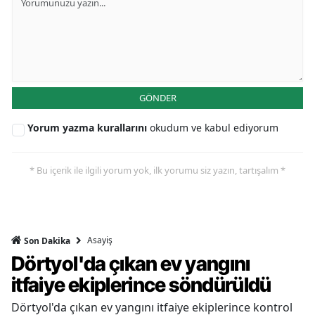
GÖNDER
Yorum yazma kurallarını
okudum ve kabul ediyorum
* Bu içerik ile ilgili yorum yok, ilk yorumu siz yazın, tartışalım *
Asayiş
Son Dakika
Dörtyol'da çıkan ev yangını
itfaiye ekiplerince söndürüldü
Dörtyol'da çıkan ev yangını itfaiye ekiplerince kontrol