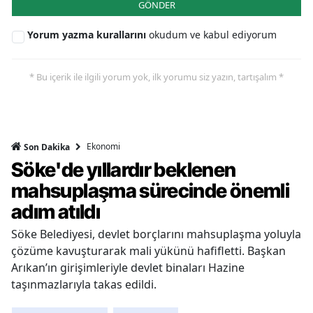
GÖNDER
Yorum yazma kurallarını
okudum ve kabul ediyorum
* Bu içerik ile ilgili yorum yok, ilk yorumu siz yazın, tartışalım *
Ekonomi
Son Dakika
Söke'de yıllardır beklenen
mahsuplaşma sürecinde önemli
adım atıldı
Söke Belediyesi, devlet borçlarını mahsuplaşma yoluyla
çözüme kavuşturarak mali yükünü hafifletti. Başkan
Arıkan’ın girişimleriyle devlet binaları Hazine
taşınmazlarıyla takas edildi.