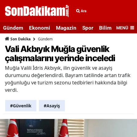
Ara
Gündem
Ekonomi
Magazin
Spor
Bilim ve Teknolo
MENÜ
Gündem
Son Dakika
Vali Akbıyık Muğla güvenlik
çalışmalarını yerinde inceledi
Muğla Valili İdris Akbıyık, ilin güvenlik ve asayiş
durumunu değerlendirdi. Bayram tatilinde artan trafik
yoğunluğu ve turizm sezonu tedbirleri hakkında bilgi
verdi.
#Güvenlik
#Asayiş