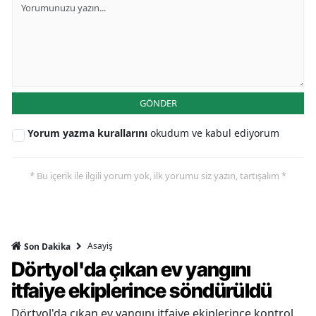
GÖNDER
Yorum yazma kurallarını
okudum ve kabul ediyorum
* Bu içerik ile ilgili yorum yok, ilk yorumu siz yazın, tartışalım *
Asayiş
Son Dakika
Dörtyol'da çıkan ev yangını
itfaiye ekiplerince söndürüldü
Dörtyol'da çıkan ev yangını itfaiye ekiplerince kontrol