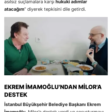
asılsız suçlamalara karşı
hukuki adımlar
atacağım
” diyerek tepkisini dile getirdi.
EKREM İMAMOĞLU'NDAN MILOR'A
DESTEK
İstanbul Büyükşehir Belediye Başkanı
Ekrem
İmamoğlu
, Milor’a destek verdi ve soruşturmayı