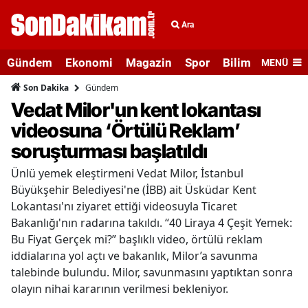
Ara
Gündem
Ekonomi
Magazin
Spor
Bilim ve Teknolo
MENÜ
Gündem
Son Dakika
Vedat Milor'un kent lokantası
videosuna ‘Örtülü Reklam’
soruşturması başlatıldı
Ünlü yemek eleştirmeni Vedat Milor, İstanbul
Büyükşehir Belediyesi'ne (İBB) ait Üsküdar Kent
Lokantası'nı ziyaret ettiği videosuyla Ticaret
Bakanlığı'nın radarına takıldı. “40 Liraya 4 Çeşit Yemek:
Bu Fiyat Gerçek mi?” başlıklı video, örtülü reklam
iddialarına yol açtı ve bakanlık, Milor’a savunma
talebinde bulundu. Milor, savunmasını yaptıktan sonra
olayın nihai kararının verilmesi bekleniyor.