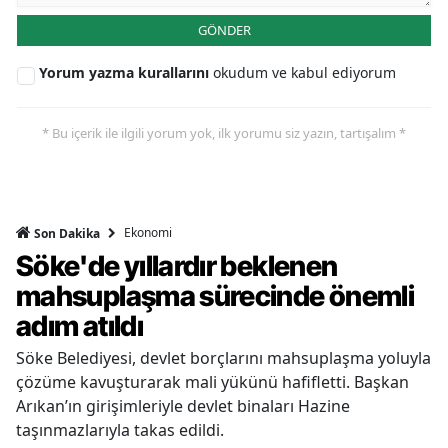
GÖNDER
Yorum yazma kurallarını
okudum ve kabul ediyorum
* Bu içerik ile ilgili yorum yok, ilk yorumu siz yazın, tartışalım *
Ekonomi
Son Dakika
Söke'de yıllardır beklenen
mahsuplaşma sürecinde önemli
adım atıldı
Söke Belediyesi, devlet borçlarını mahsuplaşma yoluyla
çözüme kavuşturarak mali yükünü hafifletti. Başkan
Arıkan’ın girişimleriyle devlet binaları Hazine
taşınmazlarıyla takas edildi.