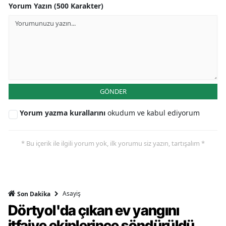
Yorum Yazın (500 Karakter)
GÖNDER
Yorum yazma kurallarını
okudum ve kabul ediyorum
* Bu içerik ile ilgili yorum yok, ilk yorumu siz yazın, tartışalım *
Asayiş
Son Dakika
Dörtyol'da çıkan ev yangını
itfaiye ekiplerince söndürüldü