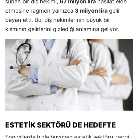
sunan bir diş hekimi,
67 milyon lira
hasılat elde
etmesine rağmen yalnızca
3 milyon lira
gelir
beyan etti. Bu, diş hekimlerinin büyük bir
kısmının gelirlerini gizlediği anlamına geliyor.
ESTETIK SEKTÖRÜ DE HEDEFTE
Son yıllarda hızla büyüyen estetik sektörü, vergi