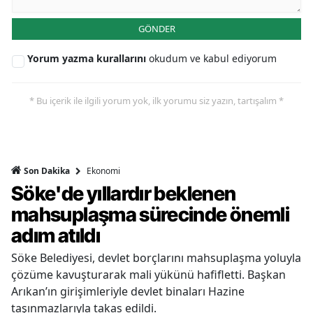
GÖNDER
Yorum yazma kurallarını
okudum ve kabul ediyorum
* Bu içerik ile ilgili yorum yok, ilk yorumu siz yazın, tartışalım *
Ekonomi
Son Dakika
Söke'de yıllardır beklenen
mahsuplaşma sürecinde önemli
adım atıldı
Söke Belediyesi, devlet borçlarını mahsuplaşma yoluyla
çözüme kavuşturarak mali yükünü hafifletti. Başkan
Arıkan’ın girişimleriyle devlet binaları Hazine
taşınmazlarıyla takas edildi.