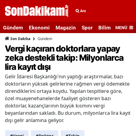
Ara
Gündem
Ekonomi
Magazin
Spor
Bilim ve Teknolo
MENÜ
Gündem
Son Dakika
Vergi kaçıran doktorlara yapay
zeka destekli takip: Milyonlarca
lira kayıt dışı
Gelir İdaresi Başkanlığı'nın yaptığı araştırmalar, bazı
doktorların yüksek gelirlerine rağmen vergi ödemekte
direndiklerini ortaya koydu. Yapılan tespitlere göre,
özel muayenehanelerde faaliyet gösteren bazı
doktorlar, kazançlarının büyük kısmını vergi
beyanlarından sakladı. Bu durum, milyonlarca lira kayıt
dışı gelir anlamına geliyor.
#Vergi
#Doktor
#Takip