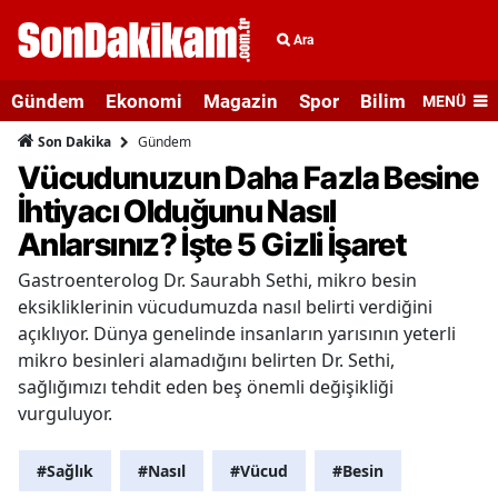
Ara
Gündem
Ekonomi
Magazin
Spor
Bilim ve Teknolo
MENÜ
Gündem
Son Dakika
Vücudunuzun Daha Fazla Besine
İhtiyacı Olduğunu Nasıl
Anlarsınız? İşte 5 Gizli İşaret
Gastroenterolog Dr. Saurabh Sethi, mikro besin
eksikliklerinin vücudumuzda nasıl belirti verdiğini
açıklıyor. Dünya genelinde insanların yarısının yeterli
mikro besinleri alamadığını belirten Dr. Sethi,
sağlığımızı tehdit eden beş önemli değişikliği
vurguluyor.
#Sağlık
#Nasıl
#Vücud
#Besin