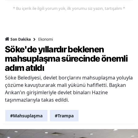
* Bu içerik ile ilgili yorum yok, ilk yorumu siz yazın, tartışalım *
Ekonomi
Son Dakika
Söke'de yıllardır beklenen
mahsuplaşma sürecinde önemli
adım atıldı
Söke Belediyesi, devlet borçlarını mahsuplaşma yoluyla
çözüme kavuşturarak mali yükünü hafifletti. Başkan
Arıkan’ın girişimleriyle devlet binaları Hazine
taşınmazlarıyla takas edildi.
#Mahsuplaşma
#Trampa