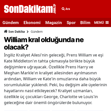
Ara
Gündem
Ekonomi
Magazin
Spor
Bilim ve Teknolo
MENÜ
Gündem
Son Dakika
William kral olduğunda ne
olacak?
İngiliz Kraliyet Ailesi'nin geleceği, Prens William ve eşi
Kate Middleton'ın tahta çıkmasıyla birlikte büyük
değişimlere uğrayacak. Özellikle Prens Harry ve
Meghan Markle'ın kraliyet ailesinden ayrılmasının
ardından, William ve Kate'in omuzlarına daha büyük
sorumluluklar yüklendi. Peki, bu değişim aile üyelerinin
hayatlarını nasıl etkileyecek? Kraliyet uzmanları,
özellikle üç çocukları George, Charlotte ve Louis'in
geleceğine dair önemli öngörülerde bulunuyor.