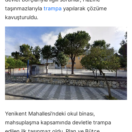
taşınmazlarıyla
trampa
yapılarak çözüme
kavuşturuldu.
Yenikent Mahallesi’ndeki okul binası,
mahsuplaşma kapsamında devletle trampa
edilen ilk taşınmaz oldu. Plan ve Bütçe