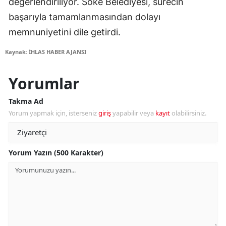
değerlendiriliyor. Söke Belediyesi, sürecin
başarıyla tamamlanmasından dolayı
memnuniyetini dile getirdi.
Kaynak: İHLAS HABER AJANSI
Yorumlar
Takma Ad
Yorum yapmak için, isterseniz
giriş
yapabilir veya
kayıt
olabilirsiniz.
Yorum Yazın (500 Karakter)