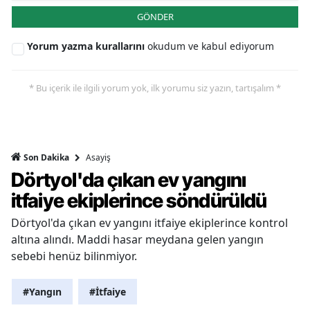
GÖNDER
Yorum yazma kurallarını
okudum ve kabul ediyorum
* Bu içerik ile ilgili yorum yok, ilk yorumu siz yazın, tartışalım *
Asayiş
Son Dakika
Dörtyol'da çıkan ev yangını
itfaiye ekiplerince söndürüldü
Dörtyol'da çıkan ev yangını itfaiye ekiplerince kontrol
altına alındı. Maddi hasar meydana gelen yangın
sebebi henüz bilinmiyor.
#Yangın
#İtfaiye