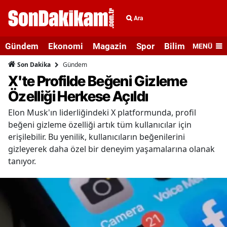
Ara
Gündem
Ekonomi
Magazin
Spor
Bilim ve Teknolo
MENÜ
Gündem
Son Dakika
X'te Profilde Beğeni Gizleme
Özelliği Herkese Açıldı
Elon Musk'ın liderliğindeki X platformunda, profil
beğeni gizleme özelliği artık tüm kullanıcılar için
erişilebilir. Bu yenilik, kullanıcıların beğenilerini
gizleyerek daha özel bir deneyim yaşamalarına olanak
tanıyor.