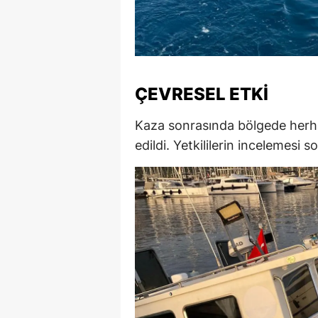
S
Si
S
ÇEVRESEL ETKI
S
Kaza sonrasında bölgede herhan
T
edildi. Yetkililerin incelemesi 
T
T
T
Ş
U
V