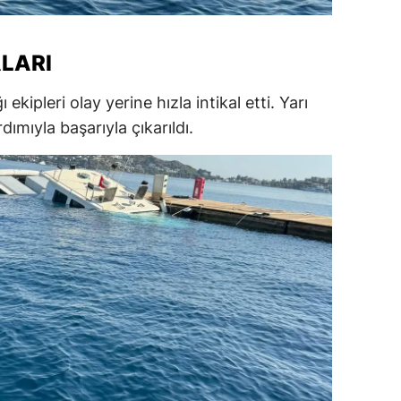
alatya
LARI
anisa
ahramanmaraş
ipleri olay yerine hızla intikal etti. Yarı
ımıyla başarıyla çıkarıldı.
ardin
uğla
uş
evşehir
iğde
rdu
ize
akarya