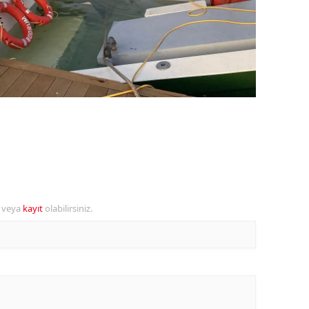
ozgat
onguldak
ksaray
ayburt
araman
ırıkkale
atman
r veya
kayıt
olabilirsiniz.
ırnak
artın
rdahan
ğdır