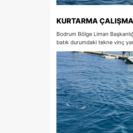
M
KURTARMA ÇALIŞMA
M
K
Bodrum Bölge Liman Başkanlığı ek
batık durumdaki tekne vinç yard
M
M
M
N
N
O
R
S