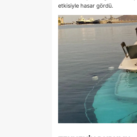
etkisiyle hasar gördü.
E
E
E
E
E
G
G
G
H
H
I