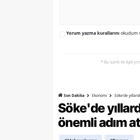
Y
K
Yorum yazma kurallarını
okudum v
Ki
O
* Bu içerik ile ilgili 
D
Ekonomi
Söke'de yıllar
Son Dakika
Söke'de yılla
önemli adım at