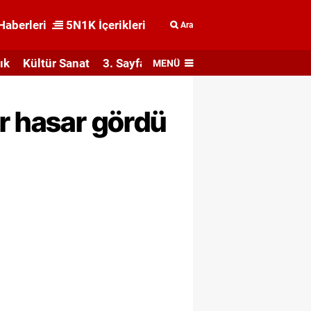
Haberleri
5N1K İçerikleri
Ara
ık
Kültür Sanat
3. Sayfa
MENÜ
r hasar gördü