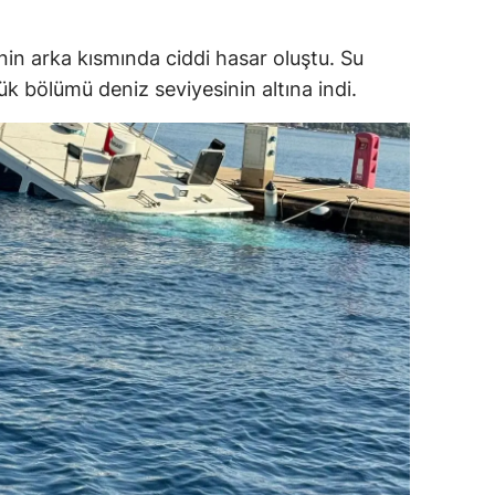
ersin
in arka kısmında ciddi hasar oluştu. Su
stanbul
 bölümü deniz seviyesinin altına indi.
zmir
ars
astamonu
ayseri
rklareli
ırşehir
ocaeli
onya
ütahya