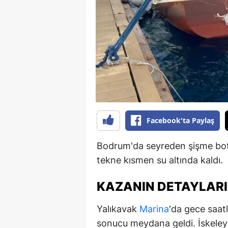
B
B
Bi
B
B
B
Facebook'ta Paylaş
Ç
Bodrum'da seyreden şişme bot
Ç
tekne kısmen su altında kaldı.
Ç
KAZANIN DETAYLARI
D
Yalıkavak
Marina
'da gece saat
D
sonucu meydana geldi. İskeley