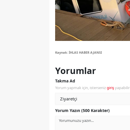
Y
Z
A
B
Kaynak: İHLAS HABER AJANSI
K
Yorumlar
K
Takma Ad
B
Yorum yapmak için, isterseniz
giriş
yapabili
Ş
B
Yorum Yazın (500 Karakter)
A
I