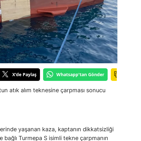
ilecik
ingöl
tlis
olu
urdur
ursa
X'de Paylaş
Whatsapp'tan Gönder
anakkale
un atık alım teknesine çarpması sonucu
ankırı
orum
enizli
lerinde yaşanan kaza, kaptanın dikkatsizliği
iyarbakır
e bağlı Turmepa S isimli tekne çarpmanın