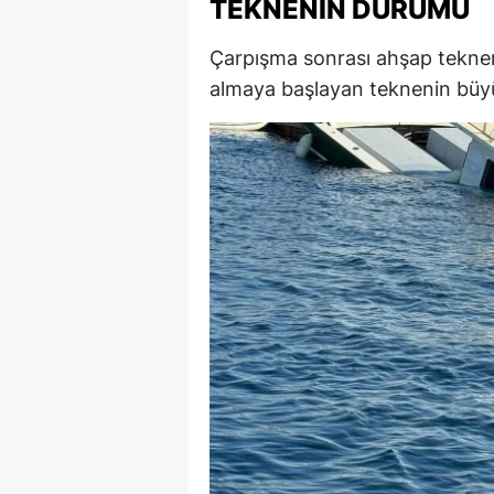
TEKNENIN DURUMU
M
Çarpışma sonrası ahşap teknen
İ
almaya başlayan teknenin büyük
İ
K
K
K
Kı
K
K
K
K