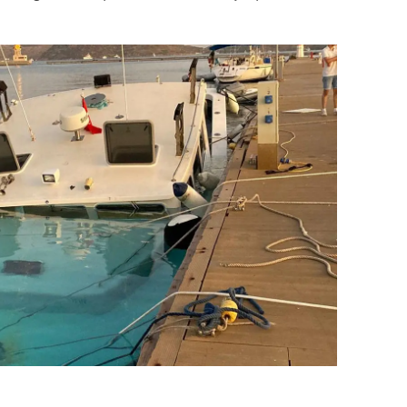
dirne
lazığ
rzincan
rzurum
skişehir
aziantep
iresun
ümüşhane
akkari
atay
sparta