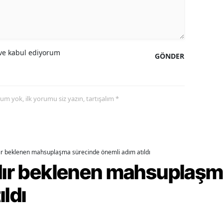
alova
arabük
e kabul ediyorum
GÖNDER
lis
smaniye
yorum yok, ilk yorumu siz yazın, tartışalım *
üzce
dır beklenen mahsuplaşma sürecinde önemli adım atıldı
rdır beklenen mahsuplaş
ıldı