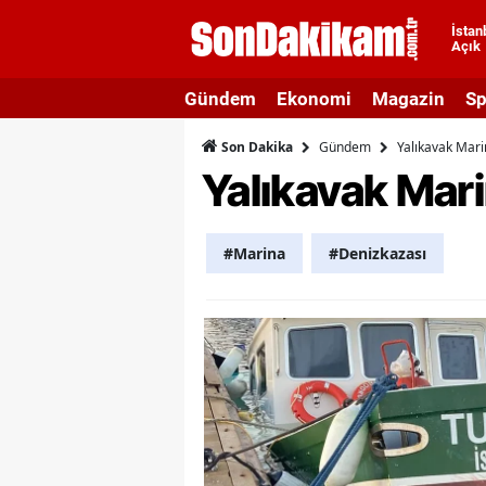
İstan
Açık
A
Gündem
Ekonomi
Magazin
Sp
A
Gündem
Yalıkavak Mari
Son Dakika
A
Yalıkavak Mari
A
A
#Marina
#Denizkazası
A
A
A
A
B