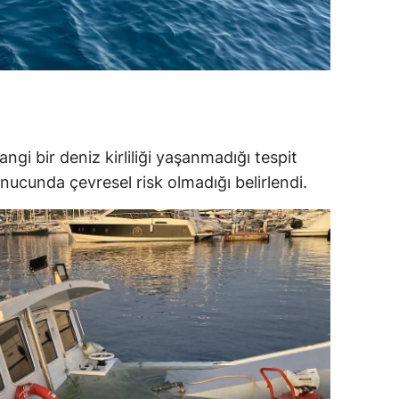
amsun
irt
inop
ivas
gi bir deniz kirliliği yaşanmadığı tespit
ekirdağ
sonucunda çevresel risk olmadığı belirlendi.
okat
rabzon
unceli
anlıurfa
şak
an