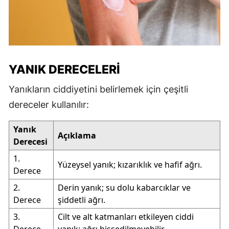
YANIK DERECELERI
Yanıkların ciddiyetini belirlemek için çeşitli
dereceler kullanılır:
Yanık
Açıklama
Derecesi
1.
Yüzeysel yanık; kızarıklık ve hafif ağrı.
Derece
2.
Derin yanık; su dolu kabarcıklar ve
Derece
şiddetli ağrı.
3.
Cilt ve alt katmanları etkileyen ciddi
Derece
yanık; ağrı hissedilmeyebilir.