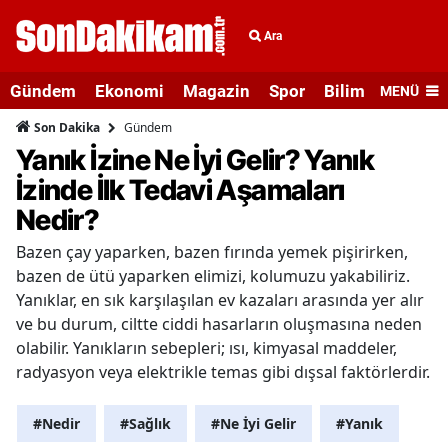
Ara
Gündem
Ekonomi
Magazin
Spor
Bilim ve Teknolo
MENÜ
Gündem
Son Dakika
Yanık İzine Ne İyi Gelir? Yanık
İzinde İlk Tedavi Aşamaları
Nedir?
Bazen çay yaparken, bazen fırında yemek pişirirken,
bazen de ütü yaparken elimizi, kolumuzu yakabiliriz.
Yanıklar, en sık karşılaşılan ev kazaları arasında yer alır
ve bu durum, ciltte ciddi hasarların oluşmasına neden
olabilir. Yanıkların sebepleri; ısı, kimyasal maddeler,
radyasyon veya elektrikle temas gibi dışsal faktörlerdir.
#Nedir
#Sağlık
#Ne İyi Gelir
#Yanık