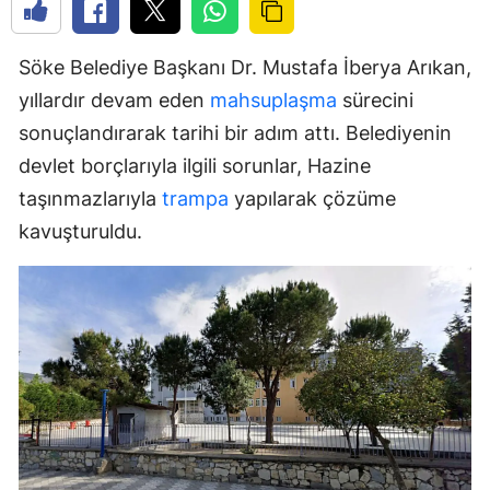
Söke Belediye Başkanı Dr. Mustafa İberya Arıkan,
yıllardır devam eden
mahsuplaşma
sürecini
sonuçlandırarak tarihi bir adım attı. Belediyenin
devlet borçlarıyla ilgili sorunlar, Hazine
taşınmazlarıyla
trampa
yapılarak çözüme
kavuşturuldu.