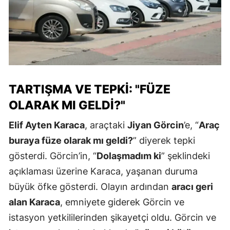
TARTIŞMA VE TEPKI: "FÜZE
OLARAK MI GELDI?"
Elif Ayten Karaca
, araçtaki
Jiyan Görcin
’e, “
Araç
buraya füze olarak mı geldi?
” diyerek tepki
gösterdi. Görcin’in, “
Dolaşmadım ki
” şeklindeki
açıklaması üzerine Karaca, yaşanan duruma
büyük öfke gösterdi. Olayın ardından
aracı geri
alan Karaca
, emniyete giderek Görcin ve
istasyon yetkililerinden şikayetçi oldu. Görcin ve