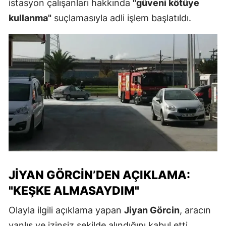
istasyon çalışanları hakkında
"güveni kötüye
kullanma"
suçlamasıyla adli işlem başlatıldı.
JIYAN GÖRCIN’DEN AÇIKLAMA:
"KEŞKE ALMASAYDIM"
Olayla ilgili açıklama yapan
Jiyan Görcin
, aracın
yanlış ve izinsiz şekilde alındığını kabul etti.