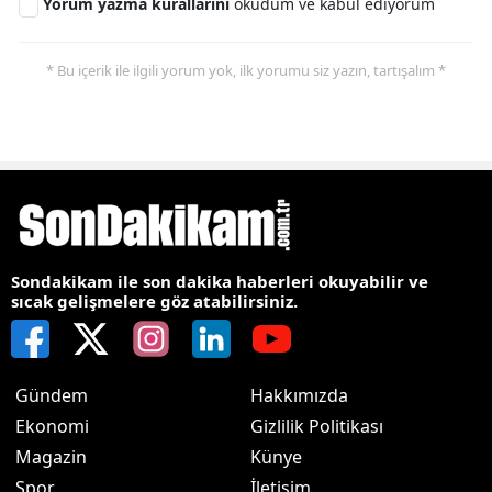
Yorum yazma kurallarını
okudum ve kabul ediyorum
* Bu içerik ile ilgili yorum yok, ilk yorumu siz yazın, tartışalım *
Sondakikam ile son dakika haberleri okuyabilir ve
sıcak gelişmelere göz atabilirsiniz.
Gündem
Hakkımızda
Ekonomi
Gizlilik Politikası
Magazin
Künye
Spor
İletişim