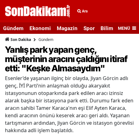
Ara
Gündem
Ekonomi
Magazin
Spor
Bilim ve Teknolo
MENÜ
Gündem
Son Dakika
Yanlış park yapan genç,
müşterinin aracını çaldığını itiraf
etti: "Keşke Almasaydım"
Esenler’de yaşanan ilginç bir olayda, Jiyan Görcin adlı
genç, İYİ Parti’nin anlaşmalı olduğu akaryakıt
istasyonunun otoparkında park edilen aracı izinsiz
alarak başka bir istasyona park etti. Durumu fark eden
aracın sahibi Tamer Karaca'nın eşi Elif Ayten Karaca,
kendi aracının önünü keserek aracı geri aldı. Yaşanan
tartışmanın ardından, Jiyan Görcin ve istasyon görevlisi
hakkında adli işlem başlatıldı.