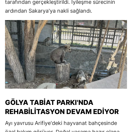
tarafından gerçekleştirildi. İyileşme sürecinin
ardından Sakarya'ya nakli sağlandı.
GÖLYA TABIAT PARKI'NDA
REHABILITASYON DEVAM EDIYOR
Ayı yavrusu Arifiye'deki hayvanat bahçesinde
özel bakım görüyor. Doğal yaşama hazır olana