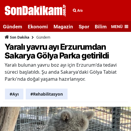
Ara
Gündem
Ekonomi
Magazin
Spor
Bilim ve Teknolo
MENÜ
Gündem
Son Dakika
Yaralı yavru ayı Erzurumdan
Sakarya Gölya Parka getirildi
Yaralı bulunan yavru boz ayı için Erzurum'da tedavi
süreci başlatıldı. Şu anda Sakarya'daki Gölya Tabiat
Parkı'nda doğal yaşama hazırlanıyor.
#Ayı
#Rehabilitasyon