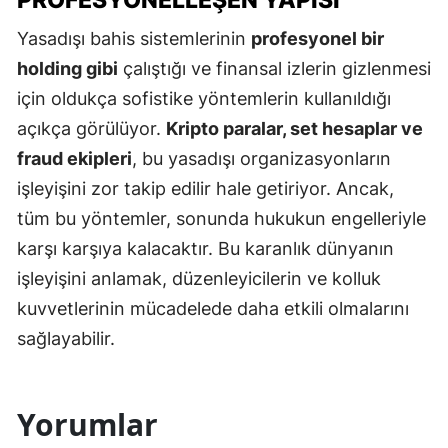
PROFESYONELLEŞEN YAPISI
Yasadışı bahis sistemlerinin
profesyonel bir
holding gibi
çalıştığı ve finansal izlerin gizlenmesi
için oldukça sofistike yöntemlerin kullanıldığı
açıkça görülüyor.
Kripto paralar, set hesaplar ve
fraud ekipleri
, bu yasadışı organizasyonların
işleyişini zor takip edilir hale getiriyor. Ancak,
tüm bu yöntemler, sonunda hukukun engelleriyle
karşı karşıya kalacaktır. Bu karanlık dünyanın
işleyişini anlamak, düzenleyicilerin ve kolluk
kuvvetlerinin mücadelede daha etkili olmalarını
sağlayabilir.
Yorumlar