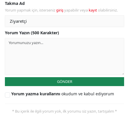
Takma Ad
Yorum yapmak için, isterseniz
giriş
yapabilir veya
kayıt
olabilirsiniz.
Yorum Yazın (500 Karakter)
GÖNDER
Yorum yazma kurallarını
okudum ve kabul ediyorum
* Bu içerik ile ilgili yorum yok, ilk yorumu siz yazın, tartışalım *