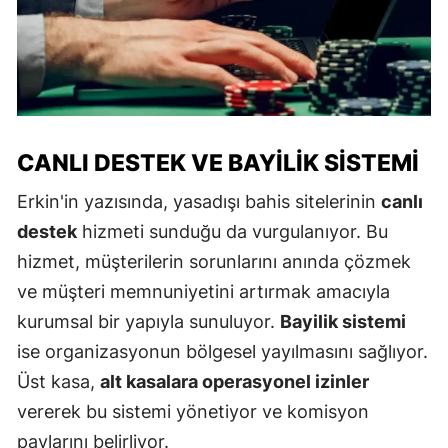
CANLI DESTEK VE BAYILIK SISTEMI
Erkin'in yazısında, yasadışı bahis sitelerinin
canlı
destek
hizmeti sunduğu da vurgulanıyor. Bu
hizmet, müşterilerin sorunlarını anında çözmek
ve müşteri memnuniyetini artırmak amacıyla
kurumsal bir yapıyla sunuluyor.
Bayilik sistemi
ise organizasyonun bölgesel yayılmasını sağlıyor.
Üst kasa,
alt kasalara operasyonel izinler
vererek bu sistemi yönetiyor ve komisyon
paylarını belirliyor.