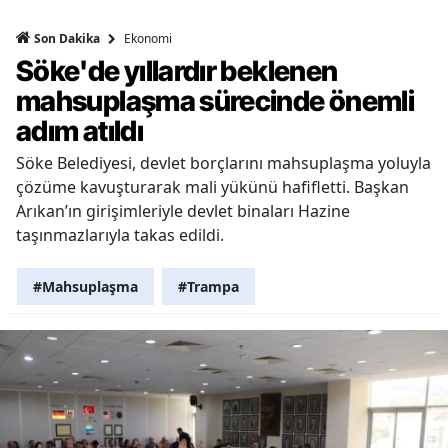
Ekonomi
Son Dakika
Söke'de yıllardır beklenen
mahsuplaşma sürecinde önemli
adım atıldı
Söke Belediyesi, devlet borçlarını mahsuplaşma yoluyla
çözüme kavuşturarak mali yükünü hafifletti. Başkan
Arıkan’ın girişimleriyle devlet binaları Hazine
taşınmazlarıyla takas edildi.
#Mahsuplaşma
#Trampa