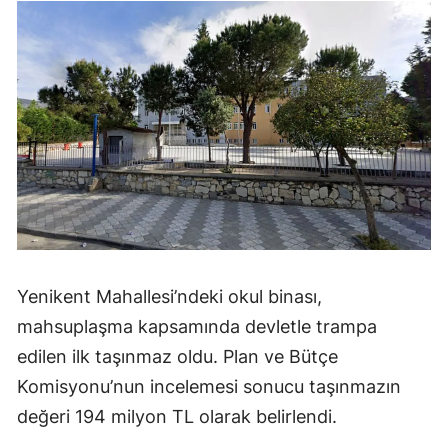
Yenikent Mahallesi’ndeki okul binası,
mahsuplaşma kapsamında devletle trampa
edilen ilk taşınmaz oldu. Plan ve Bütçe
Komisyonu’nun incelemesi sonucu taşınmazın
değeri 194 milyon TL olarak belirlendi.