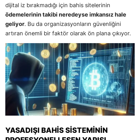
dijital iz bırakmadığı için bahis sitelerinin
ödemelerinin takibi neredeyse imkansız hale
geliyor
. Bu da organizasyonların güvenliğini
artıran önemli bir faktör olarak ön plana çıkıyor.
YASADIŞI BAHIS SISTEMININ