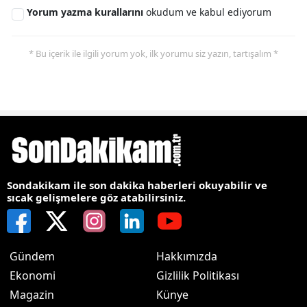
Yorum yazma kurallarını
okudum ve kabul ediyorum
* Bu içerik ile ilgili yorum yok, ilk yorumu siz yazın, tartışalım *
Sondakikam ile son dakika haberleri okuyabilir ve
sıcak gelişmelere göz atabilirsiniz.
Gündem
Hakkımızda
Ekonomi
Gizlilik Politikası
Magazin
Künye