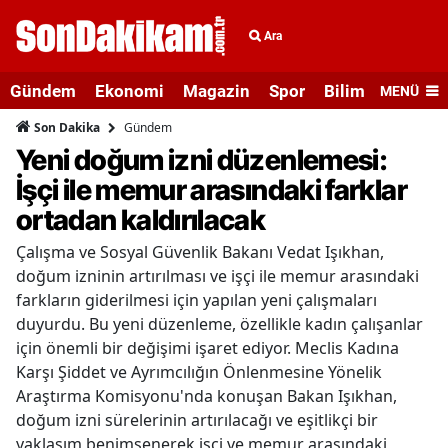
Ara
Gündem
Ekonomi
Magazin
Spor
Bilim ve Teknolo
MENÜ
Gündem
Son Dakika
Yeni doğum izni düzenlemesi:
İşçi ile memur arasındaki farklar
ortadan kaldırılacak
Çalışma ve Sosyal Güvenlik Bakanı Vedat Işıkhan,
doğum izninin artırılması ve işçi ile memur arasındaki
farkların giderilmesi için yapılan yeni çalışmaları
duyurdu. Bu yeni düzenleme, özellikle kadın çalışanlar
için önemli bir değişimi işaret ediyor. Meclis Kadına
Karşı Şiddet ve Ayrımcılığın Önlenmesine Yönelik
Araştırma Komisyonu'nda konuşan Bakan Işıkhan,
doğum izni sürelerinin artırılacağı ve eşitlikçi bir
yaklaşım benimsenerek işçi ve memur arasındaki