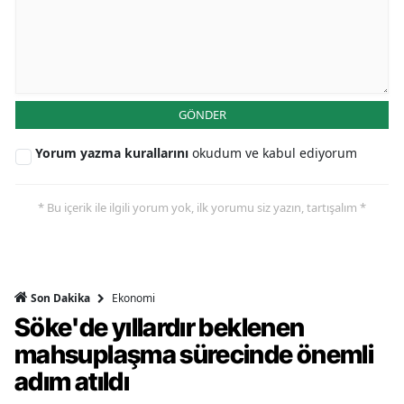
GÖNDER
Yorum yazma kurallarını
okudum ve kabul ediyorum
* Bu içerik ile ilgili yorum yok, ilk yorumu siz yazın, tartışalım *
Ekonomi
Son Dakika
Söke'de yıllardır beklenen
mahsuplaşma sürecinde önemli
adım atıldı