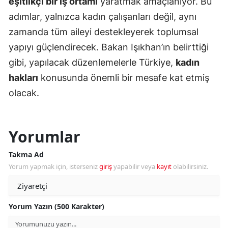
eşitlikçi bir iş ortamı
yaratmak amaçlanıyor. Bu
adımlar, yalnızca kadın çalışanları değil, aynı
zamanda tüm aileyi destekleyerek toplumsal
yapıyı güçlendirecek. Bakan Işıkhan’ın belirttiği
gibi, yapılacak düzenlemelerle Türkiye,
kadın
hakları
konusunda önemli bir mesafe kat etmiş
olacak.
Yorumlar
Takma Ad
Yorum yapmak için, isterseniz
giriş
yapabilir veya
kayıt
olabilirsiniz.
Yorum Yazın (500 Karakter)