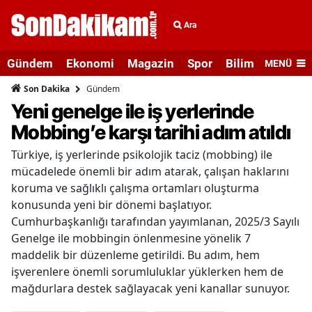
Ara
Gündem
Ekonomi
Magazin
Spor
Bilim ve Teknolo
MENÜ
Gündem
Son Dakika
Yeni genelge ile iş yerlerinde
Mobbing’e karşı tarihi adım atıldı
Türkiye, iş yerlerinde psikolojik taciz (mobbing) ile
mücadelede önemli bir adım atarak, çalışan haklarını
koruma ve sağlıklı çalışma ortamları oluşturma
konusunda yeni bir dönemi başlatıyor.
Cumhurbaşkanlığı tarafından yayımlanan, 2025/3 Sayılı
Genelge ile mobbingin önlenmesine yönelik 7
maddelik bir düzenleme getirildi. Bu adım, hem
işverenlere önemli sorumluluklar yüklerken hem de
mağdurlara destek sağlayacak yeni kanallar sunuyor.