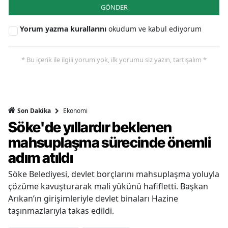
GÖNDER
Yorum yazma kurallarını
okudum ve kabul ediyorum
* Bu içerik ile ilgili yorum yok, ilk yorumu siz yazın, tartışalım *
Ekonomi
Son Dakika
Söke'de yıllardır beklenen
mahsuplaşma sürecinde önemli
adım atıldı
Söke Belediyesi, devlet borçlarını mahsuplaşma yoluyla
çözüme kavuşturarak mali yükünü hafifletti. Başkan
Arıkan’ın girişimleriyle devlet binaları Hazine
taşınmazlarıyla takas edildi.