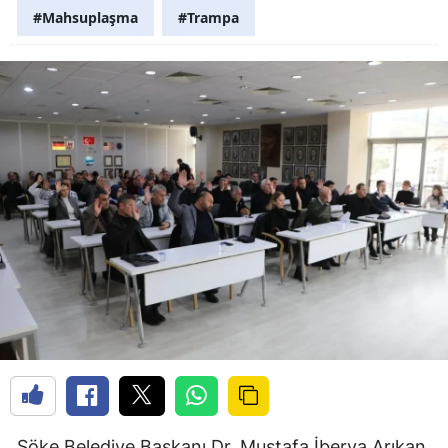
#Mahsuplaşma
#Trampa
Söke Belediye Başkanı Dr. Mustafa İberya Arıkan,