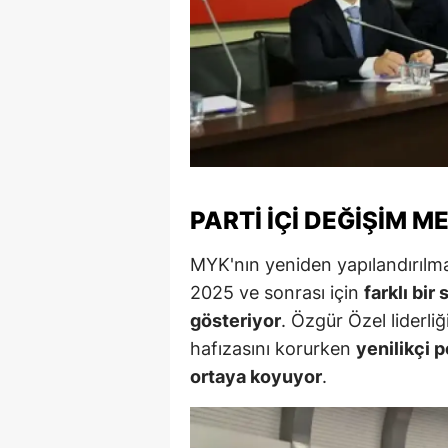
Y
K
Ki
O
D
PARTI İÇI DEĞIŞIM M
MYK'nın yeniden yapılandırılma
2025 ve sonrası için
farklı bir
gösteriyor
. Özgür Özel liderli
hafızasını korurken
yenilikçi 
ortaya koyuyor
.