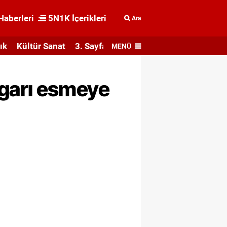
Haberleri
5N1K İçerikleri
Ara
ık
Kültür Sanat
3. Sayfa
MENÜ
garı esmeye