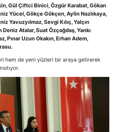
n, Gül Çiftci Binici, Özgür Karabat, Gökan
ozgat
niz Yücel, Gökçe Gökçen, Aylin Nazlıkaya,
iz Yavuzyılmaz, Sevgi Kılıç, Yalçın
onguldak
 Deniz Atalar, Suat Özçağdaş, Yankı
ksaray
az, Pınar Uzun Okakın, Erhan Adem,
rasu.
ayburt
araman
i hem de yeni yüzleri bir araya getirerek
sıtıyor.
ırıkkale
atman
ırnak
artın
rdahan
ğdır