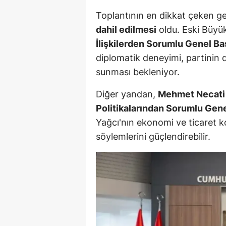
M
Toplantının en dikkat çeken ge
dahil edilmesi
oldu. Eski Büyü
İ
İlişkilerden Sorumlu Genel Ba
İ
diplomatik deneyimi, partinin d
sunması bekleniyor.
K
Diğer yandan,
Mehmet Necati
K
Politikalarından Sorumlu Gen
K
Yağcı'nın ekonomi ve ticaret k
söylemlerini güçlendirebilir.
Kı
K
K
K
K