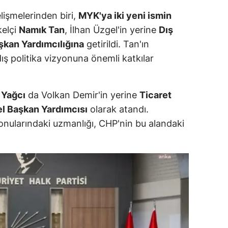
ersin
lişmelerinden biri,
MYK'ya iki yeni ismin
kelçi
Namık Tan
, İlhan Üzgel'in yerine
Dış
stanbul
şkan Yardımcılığına
getirildi. Tan'ın
zmir
ış politika vizyonuna önemli katkılar
ars
 Yağcı
da Volkan Demir'in yerine
Ticaret
astamonu
el Başkan Yardımcısı
olarak atandı.
ayseri
onularındaki uzmanlığı, CHP'nin bu alandaki
rklareli
ırşehir
ocaeli
onya
ütahya