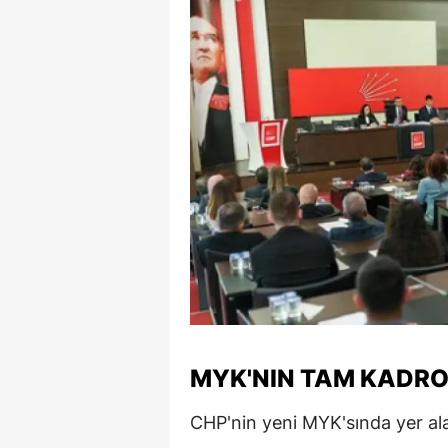
S
Si
S
S
T
T
T
T
Ş
MYK'NIN TAM KADRO
U
CHP'nin yeni MYK'sında yer ala
V