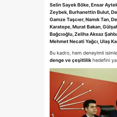
Selin Sayek Böke, Ensar Ayteki
Y
Zeybek, Burhanettin Bulut, De
Gamze Taşcıer, Namık Tan, Den
Z
Karatepe, Murat Bakan, Gülşah
A
Bağcıoğlu, Zeliha Aksaz Şahb
Mehmet Necati Yağcı, Ulaş Ka
B
K
Bu kadro, hem deneyimli isimler
denge ve çeşitlilik
hedefini yan
K
B
Ş
B
A
I