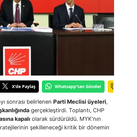
ilecik
ingöl
tlis
olu
urdur
ursa
anakkale
X'de Paylaş
Whatsapp'tan Gönder
ankırı
yı sonrası belirlenen
Parti Meclisi üyeleri
,
orum
şkanlığında
gerçekleştirdi. Toplantı, CHP
asına kapalı
olarak sürdürüldü. MYK'nın
enizli
tratejilerinin şekilleneceği kritik bir dönemin
iyarbakır