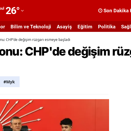
26
°
bul
Son Dakika 
dana
or
Bilim ve Teknoloji
Asayiş
Eğitim
Politika
Sağl
dıyaman
nu: CHP'de değişim rüzgarı esmeye başladı
fyonkarahisar
onu: CHP'de değişim rüz
ğrı
masya
nkara
#Myk
ntalya
rtvin
ydın
alıkesir