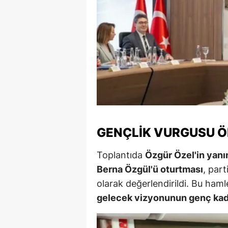
M
M
K
M
M
M
GENÇLIK VURGUSU Ö
N
Toplantıda
Özgür Özel'in yan
N
Berna Özgül'ü oturtması
, part
O
olarak değerlendirildi. Bu ham
gelecek vizyonunun genç kadr
R
S