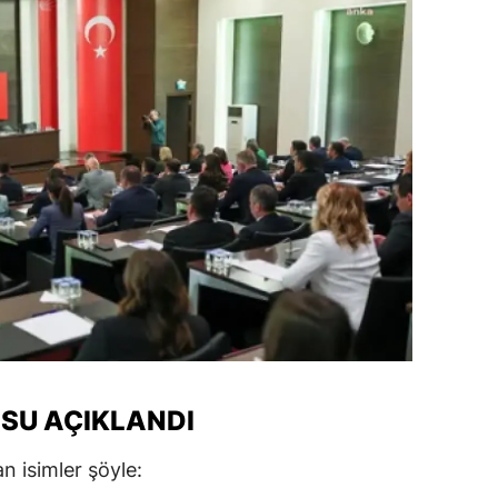
amsun
irt
inop
ivas
ekirdağ
okat
rabzon
unceli
anlıurfa
SU AÇIKLANDI
şak
n isimler şöyle:
an