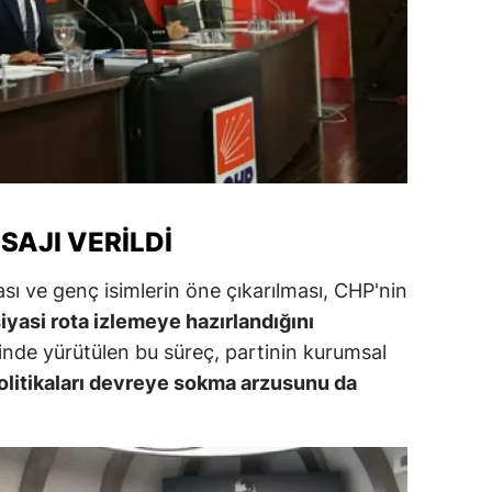
alova
arabük
lis
smaniye
üzce
ESAJI VERILDI
sı ve genç isimlerin öne çıkarılması, CHP'nin
 siyasi rota izlemeye hazırlandığını
ğinde yürütülen bu süreç, partinin kurumsal
politikaları devreye sokma arzusunu da