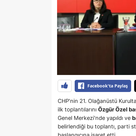
B
B
Bi
B
B
B
Ç
Facebook'ta Paylaş
Ç
CHP'nin 21. Olağanüstü Kurulta
Ç
ilk toplantılarını
Özgür Özel ba
Genel Merkezi'nde yapıldı ve
b
D
belirlendiği bu toplantı, parti s
D
başlangıcına işaret etti.