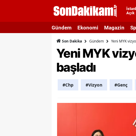
İstan
Açık
A
Gündem
Ekonomi
Magazin
Sp
A
Gündem
Yeni MYK vizyo
Son Dakika
A
Yeni MYK vizy
A
başladı
A
A
#Chp
#Vizyon
#Genç
A
A
A
B