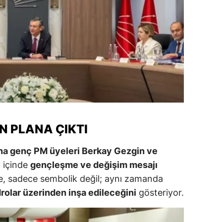
alatya
anisa
ahramanmaraş
ardin
uğla
uş
N PLANA ÇIKTI
evşehir
ına genç PM üyeleri Berkay Gezgin ve
iğde
i içinde
gençleşme ve değişim mesajı
rdu
le, sadece sembolik değil; aynı zamanda
olar üzerinden inşa edileceğini
gösteriyor.
ize
akarya