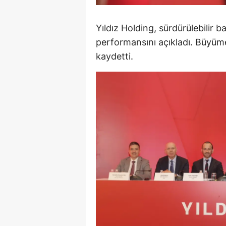
M
Yıldız Holding, sürdürülebilir b
İ
performansını açıkladı. Büyüme 
İ
kaydetti.
K
K
K
Kı
K
K
K
K