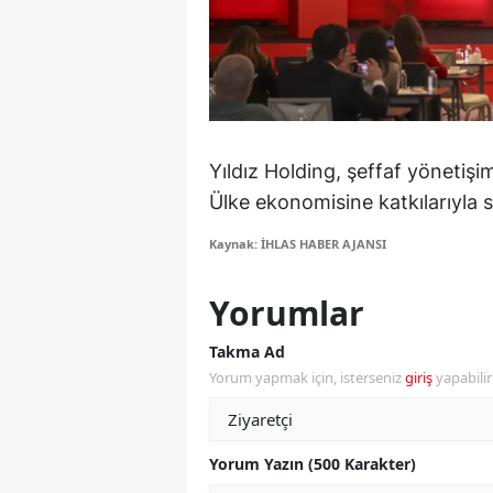
Y
Z
A
Yıldız Holding, şeffaf yönetişi
B
Ülke ekonomisine katkılarıyla s
K
Kaynak: İHLAS HABER AJANSI
K
Yorumlar
B
Takma Ad
Ş
Yorum yapmak için, isterseniz
giriş
yapabili
B
A
Yorum Yazın (500 Karakter)
I