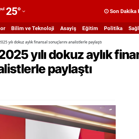
25
°
bul
Son Dakika 
dana
or
Bilim ve Teknoloji
Asayiş
Eğitim
Politika
Sağl
dıyaman
2025 yılı dokuz aylık finansal sonuçlarını analistlerle paylaştı
fyonkarahisar
2025 yılı dokuz aylık fina
ğrı
listlerle paylaştı
masya
nkara
ntalya
rtvin
ydın
alıkesir