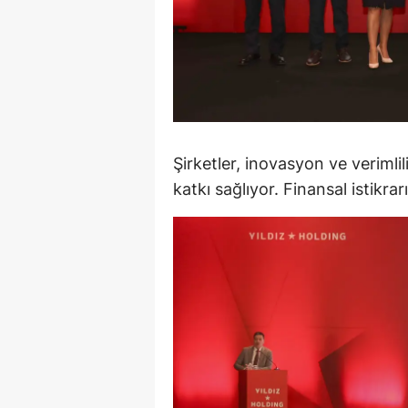
S
Si
S
S
Şirketler, inovasyon ve verimli
T
katkı sağlıyor. Finansal istikrar
T
T
T
Ş
U
V