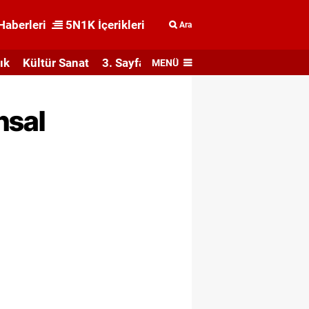
Haberleri
5N1K İçerikleri
Ara
ık
Kültür Sanat
3. Sayfa
MENÜ
nsal