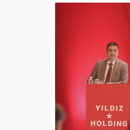
E
E
E
E
E
G
G
G
H
H
I