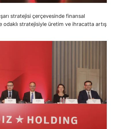
ersin
aşarı stratejisi çerçevesinde finansal
stanbul
odaklı stratejisiyle üretim ve ihracatta artış
zmir
ars
astamonu
ayseri
rklareli
ırşehir
ocaeli
onya
ütahya