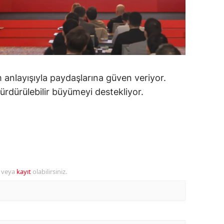
ozgat
onguldak
ksaray
m anlayışıyla paydaşlarına güven veriyor.
ayburt
ürdürülebilir büyümeyi destekliyor.
araman
ırıkkale
atman
ırnak
r veya
kayıt
olabilirsiniz.
artın
rdahan
ğdır