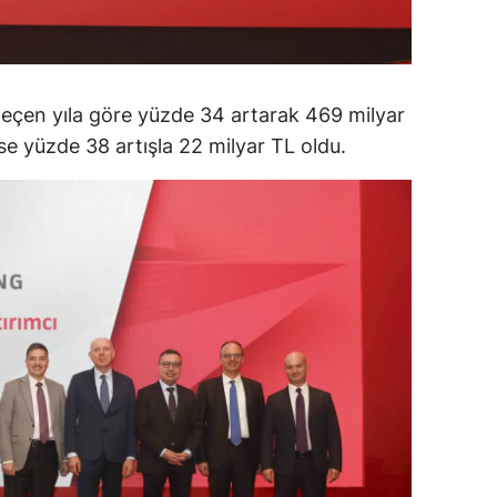
alatya
anisa
 geçen yıla göre yüzde 34 artarak 469 milyar
ahramanmaraş
ise yüzde 38 artışla 22 milyar TL oldu.
ardin
uğla
uş
evşehir
iğde
rdu
ize
akarya