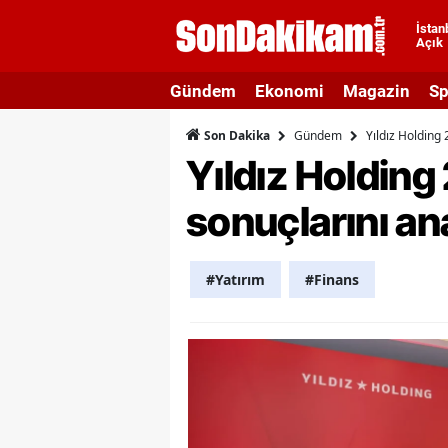
İstan
Açık
A
Gündem
Ekonomi
Magazin
Sp
A
Gündem
Yıldız Holding 
Son Dakika
A
Yıldız Holding 
A
sonuçlarını ana
A
A
#Yatırım
#Finans
A
A
A
B