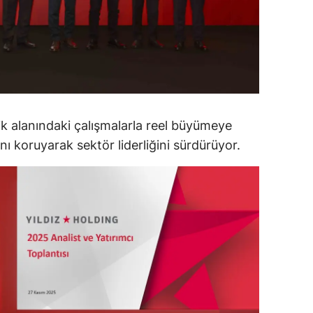
amsun
irt
inop
ivas
lik alanındaki çalışmalarla reel büyümeye
ekirdağ
ını koruyarak sektör liderliğini sürdürüyor.
okat
rabzon
unceli
anlıurfa
şak
an