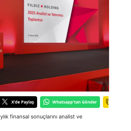
ilecik
ingöl
tlis
olu
urdur
ursa
anakkale
ankırı
X'de Paylaş
Whatsapp'tan Gönder
orum
enizli
lık finansal sonuçlarını analist ve
iyarbakır