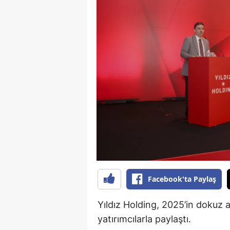
B
B
Bi
B
B
B
Ç
Ç
Facebook'ta Paylaş
Ç
D
Yıldız Holding, 2025’in dokuz ay
yatırımcılarla paylaştı.
D