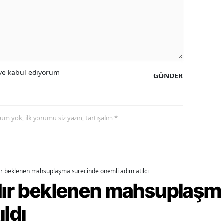
alova
arabük
lis
e kabul ediyorum
GÖNDER
smaniye
üzce
yorum yok, ilk yorumu siz yazın, tartışalım *
dır beklenen mahsuplaşma sürecinde önemli adım atıldı
rdır beklenen mahsuplaş
ıldı