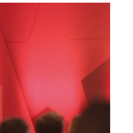
dirne
lazığ
rzincan
rzurum
skişehir
aziantep
iresun
ümüşhane
akkari
atay
sparta