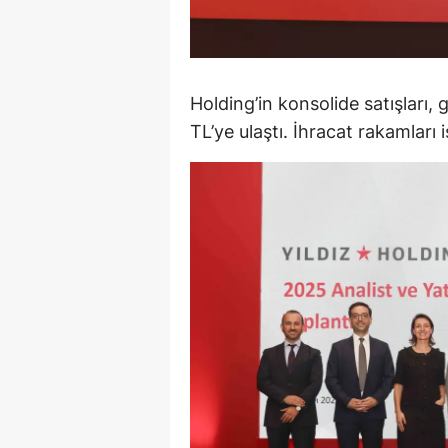
M
M
Holding’in konsolide satışları,
K
TL’ye ulaştı. İhracat rakamları 
M
M
M
N
N
O
R
S