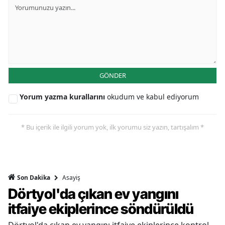
GÖNDER
Yorum yazma kurallarını
okudum ve kabul ediyorum
* Bu içerik ile ilgili yorum yok, ilk yorumu siz yazın, tartışalım *
Asayiş
Son Dakika
Dörtyol'da çıkan ev yangını
itfaiye ekiplerince söndürüldü