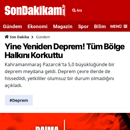
Ara
Gündem
Ekonomi
Magazin
Spor
Bilim ve Teknolo
MENÜ
Gündem
Son Dakika
Yine Yeniden Deprem! Tüm Bölge
Halkını Korkuttu
Kahramanmaraş Pazarcık'ta 5,0 büyüklüğünde bir
deprem meydana geldi. Deprem çevre illerde de
hissedildi, yetkililer olumsuz bir durum olmadığını
açıkladı.
#Deprem