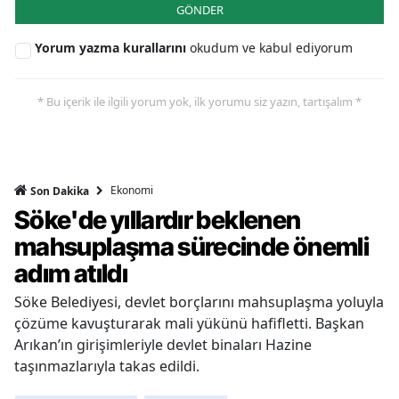
GÖNDER
Yorum yazma kurallarını
okudum ve kabul ediyorum
* Bu içerik ile ilgili yorum yok, ilk yorumu siz yazın, tartışalım *
Ekonomi
Son Dakika
Söke'de yıllardır beklenen
mahsuplaşma sürecinde önemli
adım atıldı
Söke Belediyesi, devlet borçlarını mahsuplaşma yoluyla
çözüme kavuşturarak mali yükünü hafifletti. Başkan
Arıkan’ın girişimleriyle devlet binaları Hazine
taşınmazlarıyla takas edildi.