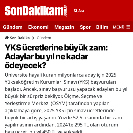
Ara
Gündem
Ekonomi
Magazin
Spor
Bilim ve Teknolo
MENÜ
Gündem
Son Dakika
YKS ücretlerine büyük zam:
Adaylar bu yıl ne kadar
ödeyecek?
Üniversite hayali kuran milyonlarca aday için 2025
Yükseköğretim Kurumları Sınavı (YKS) başvuruları
başladı. Ancak, sınav başvurusu yapacak adayları bu yıl
büyük bir sürpriz bekliyor. Ölçme, Seçme ve
Yerleştirme Merkezi (ÖSYM) tarafından yapılan
açıklamaya göre, 2025 YKS için sınav ücretlerinde
büyük bir artış yaşandı. Yüzde 52,5 oranında bir zam
yapılmasının ardından, 2024'te 295 TL olan oturum
başı ücret, bu yıl 450 TL'ye yükseldi.