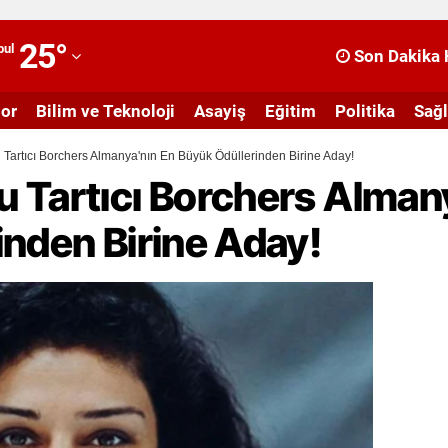
25
°
bul
Son Dakika 
dana
dıyaman
or
Bilim ve Teknoloji
Asayiş
Eğitim
Politika
Sağl
fyonkarahisar
Tartıcı Borchers Almanya'nın En Büyük Ödüllerinden Birine Aday!
 Tartıcı Borchers Alman
ğrı
masya
inden Birine Aday!
nkara
ntalya
rtvin
ydın
alıkesir