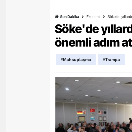
Y
Ekonomi
Söke'de yıllar
Son Dakika
K
Söke'de yılla
Ki
önemli adım at
O
D
#Mahsuplaşma
#Trampa