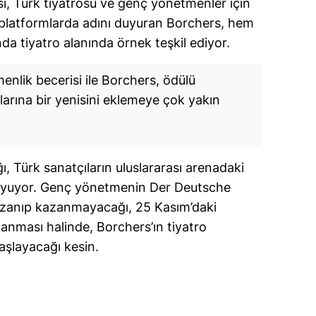
sı, Türk tiyatrosu ve genç yönetmenler için
ı platformlarda adını duyuran Borchers, hem
amsun
a tiyatro alanında örnek teşkil ediyor.
irt
lik becerisi ile Borchers, ödülü
inop
larına bir yenisini eklemeye çok yakın
ivas
ekirdağ
ı, Türk sanatçıların uluslararası arenadaki
okat
oyuyor. Genç yönetmenin Der Deutsche
rabzon
azanıp kazanmayacağı, 25 Kasım’daki
unceli
zanması halinde, Borchers’ın tiyatro
aşlayacağı kesin.
anlıurfa
şak
an