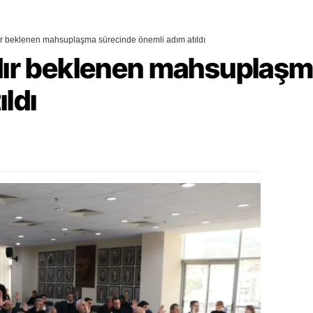
alova
dır beklenen mahsuplaşma sürecinde önemli adım atıldı
arabük
rdır beklenen mahsuplaş
lis
ıldı
smaniye
üzce