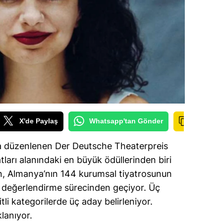
ilecik
ingöl
tlis
olu
urdur
ursa
X'de Paylaş
Whatsapp'tan Gönder
anakkale
a düzenlenen Der Deutsche Theaterpreis
ankırı
ları alanındaki en büyük ödüllerinden biri
orum
on, Almanya’nın 144 kurumsal tiyatrosunun
r değerlendirme sürecinden geçiyor. Üç
enizli
li kategorilerde üç aday belirleniyor.
iyarbakır
lanıyor.