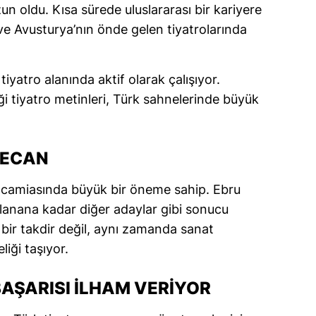
 oldu. Kısa sürede uluslararası bir kariyere
alatya
e Avusturya’nın önde gelen tiyatrolarında
anisa
iyatro alanında aktif olarak çalışıyor.
ahramanmaraş
i tiyatro metinleri, Türk sahnelerinde büyük
ardin
uğla
YECAN
uş
ı camiasında büyük bir öneme sahip. Ebru
evşehir
lanana kadar diğer adaylar gibi sonucu
iğde
ir takdir değil, aynı zamanda sanat
liği taşıyor.
rdu
ize
AŞARISI İLHAM VERIYOR
akarya