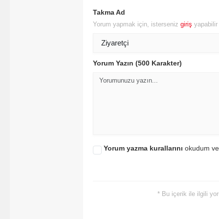
Takma Ad
Y
Yorum yapmak için, isterseniz
giriş
yapabili
Z
A
Yorum Yazın (500 Karakter)
B
K
K
B
Yorum yazma kurallarını
okudum ve
Ş
B
* Bu içerik ile ilgili 
A
I