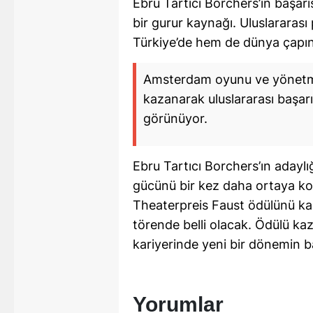
Ebru Tartıcı Borchers’ın başarı
bir gurur kaynağı. Uluslararas
S
Türkiye’de hem de dünya çapınd
Si
Amsterdam oyunu ve yönetmen
S
kazanarak uluslararası başarı
S
görünüyor.
T
Ebru Tartıcı Borchers’ın adaylığ
T
gücünü bir kez daha ortaya k
T
Theaterpreis Faust ödülünü k
T
törende belli olacak. Ödülü ka
kariyerinde yeni bir dönemin b
Ş
U
Yorumlar
V