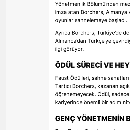
Yönetmenlik Bölümü’nden mezun
M
imza atan Borchers, Almanya v
oyunlar sahnelemeye başladı.
M
Ayrıca Borchers, Türkiye’de de t
K
Almanca’dan Türkçe’ye çevirdiğ
M
ilgi görüyor.
M
ÖDÜL SÜRECI VE HE
M
Faust Ödülleri, sahne sanatlar
N
Tartıcı Borchers, kazanan açık
N
öğrenemeyecek. Ödül, sadece b
kariyerinde önemli bir adım nite
O
R
GENÇ YÖNETMENIN B
S