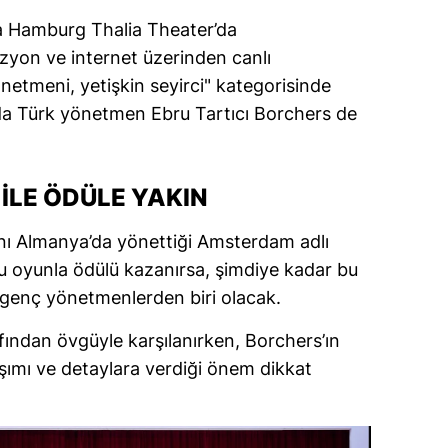
dirne
da Hamburg Thalia Theater’da
izyon ve internet üzerinden canlı
lazığ
önetmeni, yetişkin seyirci" kategorisinde
rzincan
nda Türk yönetmen Ebru Tartıcı Borchers de
rzurum
skişehir
LE ÖDÜLE YAKIN
aziantep
ını Almanya’da yönettiği Amsterdam adlı
u oyunla ödülü kazanırsa, şimdiye kadar bu
iresun
 genç yönetmenlerden biri olacak.
ümüşhane
ından övgüyle karşılanırken, Borchers’ın
akkari
aşımı ve detaylara verdiği önem dikkat
atay
sparta