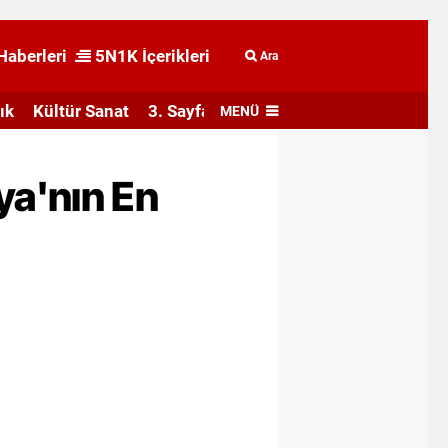
Haberleri
5N1K İçerikleri
Ara
ık
Kültür Sanat
3. Sayfa
MENÜ
ya'nın En