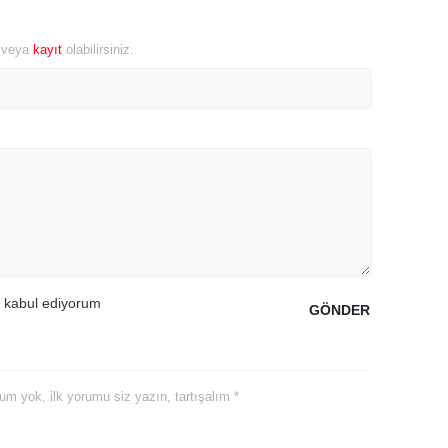
ozgat
r veya
kayıt
olabilirsiniz.
onguldak
ksaray
ayburt
araman
ırıkkale
atman
 kabul ediyorum
GÖNDER
ırnak
artın
yorum yok, ilk yorumu siz yazın, tartışalım *
rdahan
ğdır