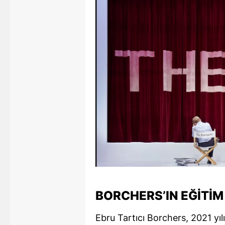
M
İ
İ
K
K
K
Kı
K
K
BORCHERS’IN EĞITI
K
Ebru Tartıcı Borchers, 2021 yı
K