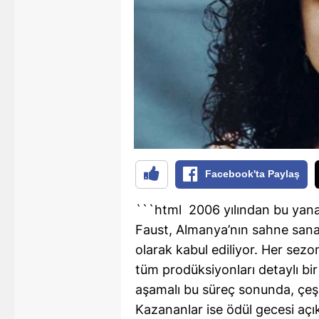
B
B
Bi
B
B
B
Facebook'ta Paylaş
Ç
```html
2006 yılından bu yan
Ç
Faust, Almanya’nın sahne sanat
Ç
olarak kabul ediliyor. Her sez
tüm prodüksiyonları detaylı bi
D
aşamalı bu süreç sonunda, çeşit
D
Kazananlar ise ödül gecesi açık