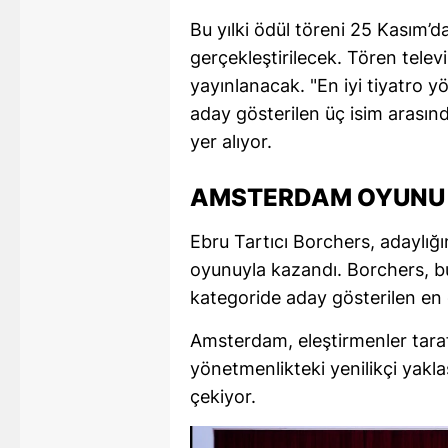
E
Bu yılki ödül töreni 25 Kasım’
gerçekleştirilecek. Tören telev
E
yayınlanacak. "En iyi tiyatro y
E
aday gösterilen üç isim arası
yer alıyor.
E
E
AMSTERDAM OYUNU I
G
Ebru Tartıcı Borchers, adaylığ
oyunuyla kazandı. Borchers, b
G
kategoride aday gösterilen en
G
Amsterdam, eleştirmenler taraf
H
yönetmenlikteki yenilikçi yakl
H
çekiyor.
I