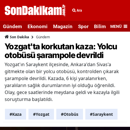
Ara
Gündem
Ekonomi
Magazin
Spor
Bilim ve Teknolo
MENÜ
Gündem
Son Dakika
Yozgat'ta korkutan kaza: Yolcu
otobüsü şarampole devrildi
Yozgat'ın Saraykent ilçesinde, Ankara'dan Sivas'a
gitmekte olan bir yolcu otobüsü, kontrolden çıkarak
şarampole devrildi. Kazada, 6 kişi yaralanırken,
yaralıların sağlık durumlarının iyi olduğu öğrenildi.
Olay, gece saatlerinde meydana geldi ve kazayla ilgili
soruşturma başlatıldı.
#Kaza
#Yozgat
#Otobüs
#Saraykent