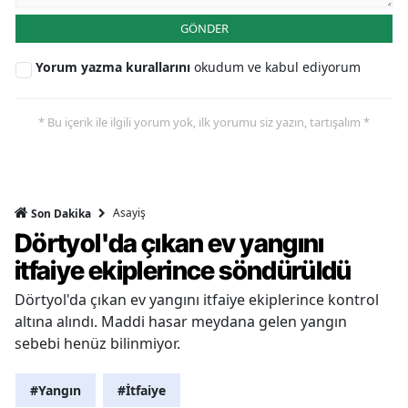
GÖNDER
Yorum yazma kurallarını
okudum ve kabul ediyorum
* Bu içerik ile ilgili yorum yok, ilk yorumu siz yazın, tartışalım *
Asayiş
Son Dakika
Dörtyol'da çıkan ev yangını
itfaiye ekiplerince söndürüldü
Dörtyol'da çıkan ev yangını itfaiye ekiplerince kontrol
altına alındı. Maddi hasar meydana gelen yangın
sebebi henüz bilinmiyor.
#Yangın
#İtfaiye