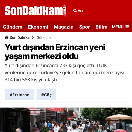
Ara
Gündem
Ekonomi
Magazin
Spor
Bilim ve Teknolo
MENÜ
Gündem
Son Dakika
Yurt dışından Erzincan yeni
yaşam merkezi oldu
Yurt dışından Erzincan'a 733 kişi göç etti. TÜİK
verilerine göre Türkiye'ye gelen toplam göçmen sayısı
314 bin 588 kişiye ulaştı.
#Erzincan
#Göç