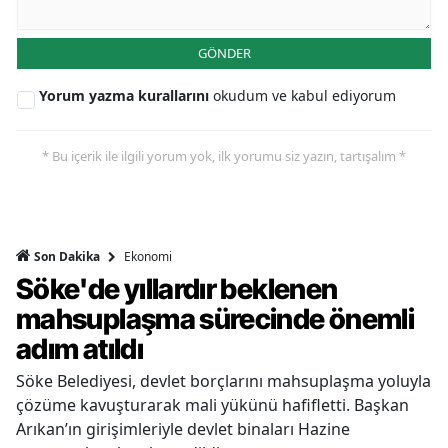
GÖNDER
Yorum yazma kurallarını
okudum ve kabul ediyorum
* Bu içerik ile ilgili yorum yok, ilk yorumu siz yazın, tartışalım *
Ekonomi
Son Dakika
Söke'de yıllardır beklenen
mahsuplaşma sürecinde önemli
adım atıldı
Söke Belediyesi, devlet borçlarını mahsuplaşma yoluyla
çözüme kavuşturarak mali yükünü hafifletti. Başkan
Arıkan’ın girişimleriyle devlet binaları Hazine