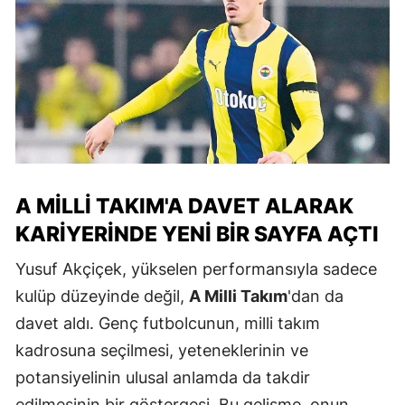
A MILLI TAKIM'A DAVET ALARAK
KARIYERINDE YENI BIR SAYFA AÇTI
Yusuf Akçiçek, yükselen performansıyla sadece
kulüp düzeyinde değil,
A Milli Takım
'dan da
davet aldı. Genç futbolcunun, milli takım
kadrosuna seçilmesi, yeteneklerinin ve
potansiyelinin ulusal anlamda da takdir
edilmesinin bir göstergesi. Bu gelişme, onun