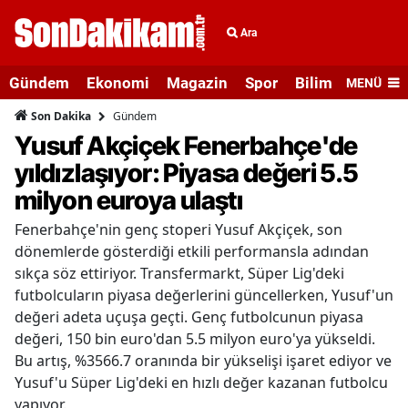
Ara
Gündem
Ekonomi
Magazin
Spor
Bilim ve Teknolo
MENÜ
Gündem
Son Dakika
Yusuf Akçiçek Fenerbahçe'de
yıldızlaşıyor: Piyasa değeri 5.5
milyon euroya ulaştı
Fenerbahçe'nin genç stoperi Yusuf Akçiçek, son
dönemlerde gösterdiği etkili performansla adından
sıkça söz ettiriyor. Transfermarkt, Süper Lig'deki
futbolcuların piyasa değerlerini güncellerken, Yusuf'un
değeri adeta uçuşa geçti. Genç futbolcunun piyasa
değeri, 150 bin euro'dan 5.5 milyon euro'ya yükseldi.
Bu artış, %3566.7 oranında bir yükselişi işaret ediyor ve
Yusuf'u Süper Lig'deki en hızlı değer kazanan futbolcu
yapıyor.