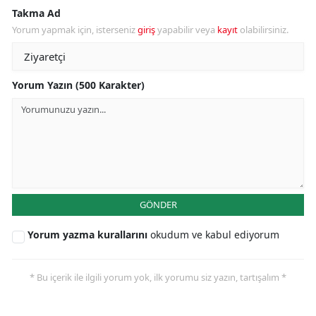
Takma Ad
Yorum yapmak için, isterseniz
giriş
yapabilir veya
kayıt
olabilirsiniz.
Yorum Yazın (500 Karakter)
GÖNDER
Yorum yazma kurallarını
okudum ve kabul ediyorum
* Bu içerik ile ilgili yorum yok, ilk yorumu siz yazın, tartışalım *