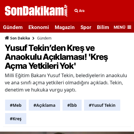
Ara
Gündem
Ekonomi
Magazin
Spor
Bilim ve Teknolo
MENÜ
Gündem
Son Dakika
Yusuf Tekin’den Kreş ve
Anaokulu Açıklaması! 'Kreş
Açma Yetkileri Yok'
Milli Eğitim Bakanı Yusuf Tekin, belediyelerin anaokulu
ve ana sınıfı açma yetkileri olmadığını açıkladı. Tekin,
denetim ve hukuka vurgu yaptı.
#Meb
#Açıklama
#İbb
#Yusuf Tekin
#Kreş