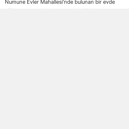
Numune Evler Mahallesi'nde bulunan bir evde
bilinmeyen nedenle yangın çıktı. Olay,
çevredekiler tarafından fark edilerek yetkililere
bildirildi.
Hatay Büyükşehir Belediyesi'ne bağlı itfaiye
ekipleri hızla olay yerine ulaştı. Yangın,