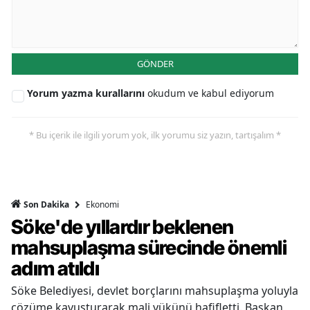
GÖNDER
Yorum yazma kurallarını
okudum ve kabul ediyorum
* Bu içerik ile ilgili yorum yok, ilk yorumu siz yazın, tartışalım *
Ekonomi
Son Dakika
Söke'de yıllardır beklenen
mahsuplaşma sürecinde önemli
adım atıldı
Söke Belediyesi, devlet borçlarını mahsuplaşma yoluyla
çözüme kavuşturarak mali yükünü hafifletti. Başkan