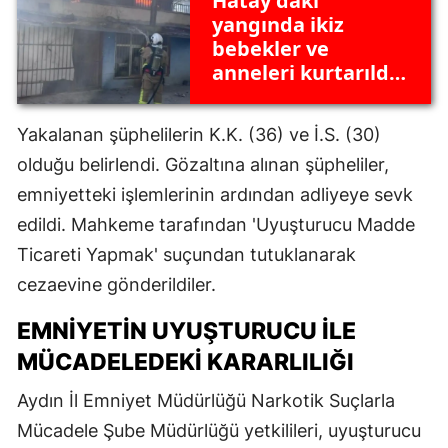
Hatay'daki
yangında ikiz
bebekler ve
anneleri kurtarıldı:
4 kişi dumandan
etkilendi
Yakalanan şüphelilerin K.K. (36) ve İ.S. (30)
olduğu belirlendi. Gözaltına alınan şüpheliler,
emniyetteki işlemlerinin ardından adliyeye sevk
edildi. Mahkeme tarafından 'Uyuşturucu Madde
Ticareti Yapmak' suçundan tutuklanarak
cezaevine gönderildiler.
EMNIYETIN UYUŞTURUCU ILE
MÜCADELEDEKI KARARLILIĞI
Aydın İl Emniyet Müdürlüğü Narkotik Suçlarla
Mücadele Şube Müdürlüğü yetkilileri, uyuşturucu