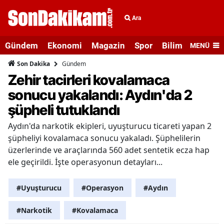
Ara
Gündem
Ekonomi
Magazin
Spor
Bilim ve Teknolo
MENÜ
Gündem
Son Dakika
Zehir tacirleri kovalamaca
sonucu yakalandı: Aydın'da 2
şüpheli tutuklandı
Aydın'da narkotik ekipleri, uyuşturucu ticareti yapan 2
şüpheliyi kovalamaca sonucu yakaladı. Şüphelilerin
üzerlerinde ve araçlarında 560 adet sentetik ecza hap
ele geçirildi. İşte operasyonun detayları...
#Uyuşturucu
#Operasyon
#Aydın
#Narkotik
#Kovalamaca