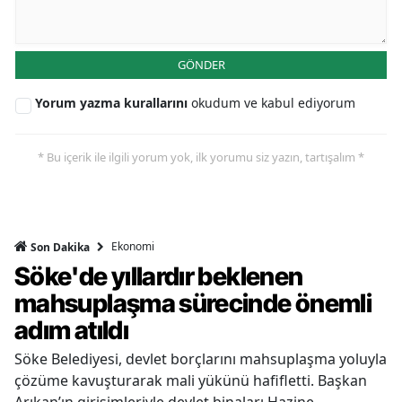
GÖNDER
Yorum yazma kurallarını
okudum ve kabul ediyorum
* Bu içerik ile ilgili yorum yok, ilk yorumu siz yazın, tartışalım *
Ekonomi
Son Dakika
Söke'de yıllardır beklenen
mahsuplaşma sürecinde önemli
adım atıldı
Söke Belediyesi, devlet borçlarını mahsuplaşma yoluyla
çözüme kavuşturarak mali yükünü hafifletti. Başkan
Arıkan’ın girişimleriyle devlet binaları Hazine