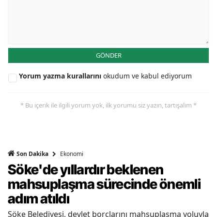
GÖNDER
Yorum yazma kurallarını
okudum ve kabul ediyorum
* Bu içerik ile ilgili yorum yok, ilk yorumu siz yazın, tartışalım *
Ekonomi
Son Dakika
Söke'de yıllardır beklenen
mahsuplaşma sürecinde önemli
adım atıldı
Söke Belediyesi, devlet borçlarını mahsuplaşma yoluyla