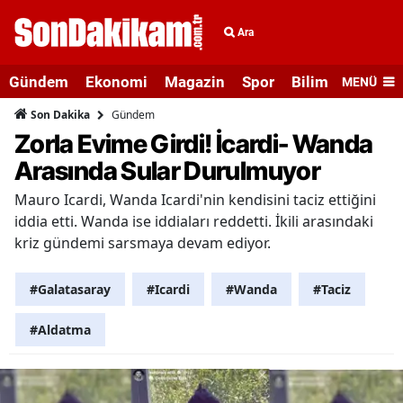
Ara
Gündem
Ekonomi
Magazin
Spor
Bilim ve Teknolo
MENÜ
Gündem
Son Dakika
Zorla Evime Girdi! İcardi- Wanda
Arasında Sular Durulmuyor
Mauro Icardi, Wanda Icardi'nin kendisini taciz ettiğini
iddia etti. Wanda ise iddiaları reddetti. İkili arasındaki
kriz gündemi sarsmaya devam ediyor.
#Galatasaray
#Icardi
#Wanda
#Taciz
#Aldatma