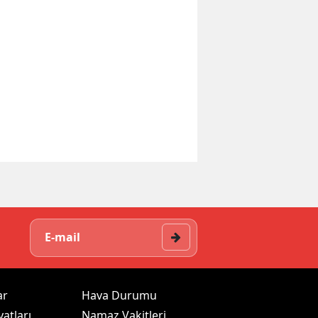
ar
Hava Durumu
yatları
Namaz Vakitleri