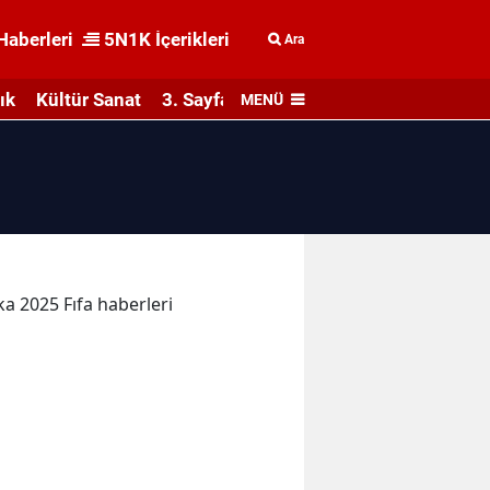
Haberleri
5N1K İçerikleri
Ara
ık
Kültür Sanat
3. Sayfa
MENÜ
ka 2025 Fıfa haberleri