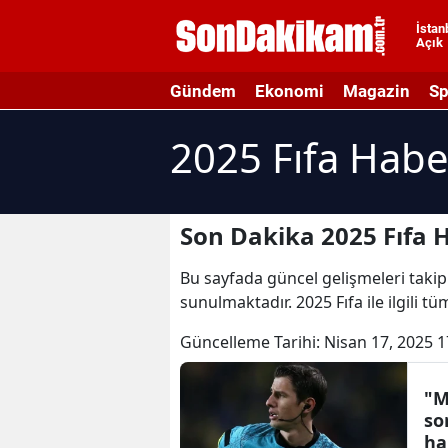
İstan
Açık
A
Gündem
Ekonomi
Magazin
Sp
A
2025 Fıfa Habe
A
A
A
Son Dakika 2025 Fıfa H
A
Bu sayfada güncel gelişmeleri takip e
sunulmaktadır. 2025 Fıfa ile ilgili t
A
Güncelleme Tarihi:
Nisan 17, 2025 1
A
A
"M
so
B
ha