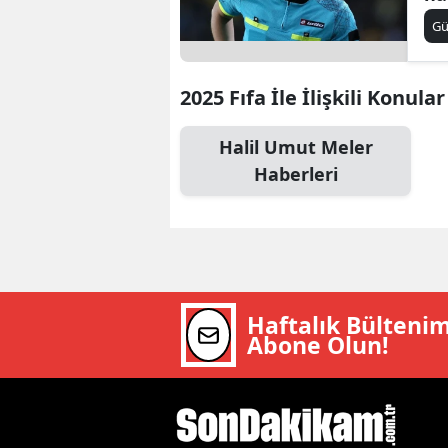
aç
B
G
B
2025 Fıfa İle İlişkili Konular
Bi
Halil Umut Meler
B
Haberleri
B
B
Ç
Ç
Haftalık Bülteni
Abone Olun!
Ç
D
D