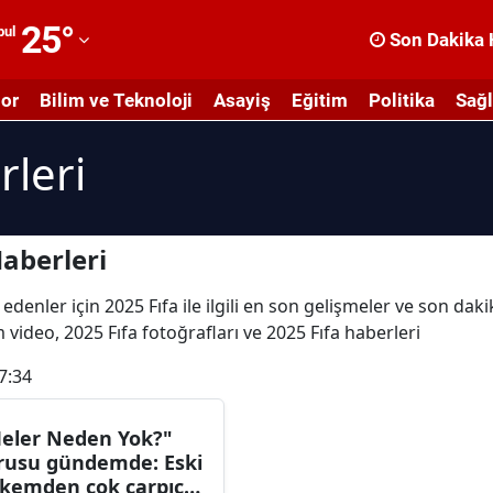
25
°
bul
Son Dakika 
dana
or
Bilim ve Teknoloji
Asayiş
Eğitim
Politika
Sağl
dıyaman
rleri
fyonkarahisar
ğrı
masya
aberleri
nkara
denler için 2025 Fıfa ile ilgili en son gelişmeler ve son daki
üm video, 2025 Fıfa fotoğrafları ve 2025 Fıfa haberleri
ntalya
7:34
rtvin
ydın
eler Neden Yok?"
rusu gündemde: Eski
alıkesir
kemden çok çarpıcı