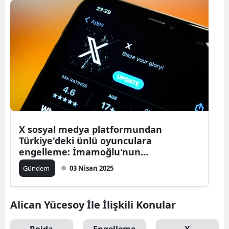
X sosyal medya platformundan
Türkiye'deki ünlü oyunculara
engelleme: İmamoğlu'nun
tutuklanmasıyla bağlantısı mı var?
Gündem
03 Nisan 2025
Alican Yücesoy İle İlişkili Konular