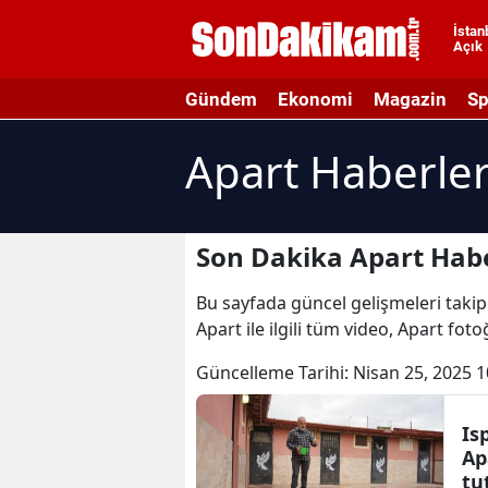
İstan
Açık
A
Gündem
Ekonomi
Magazin
Sp
A
Apart Haberler
A
A
A
Son Dakika Apart Habe
A
Bu sayfada güncel gelişmeleri takip 
Apart ile ilgili tüm video, Apart fot
A
Güncelleme Tarihi:
Nisan 25, 2025 1
A
A
Is
Ap
B
tu