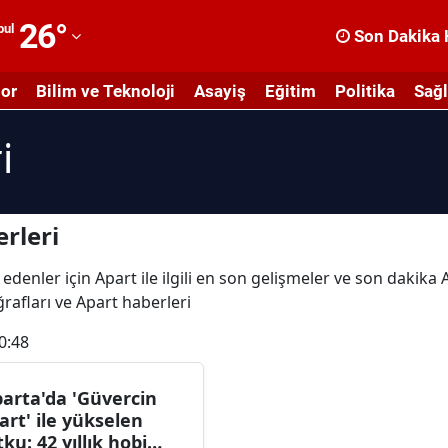
26
°
bul
Son Dakika 
dana
or
Bilim ve Teknoloji
Asayiş
Eğitim
Politika
Sağl
dıyaman
i
fyonkarahisar
ğrı
masya
rleri
nkara
edenler için Apart ile ilgili en son gelişmeler ve son dakika
oğrafları ve Apart haberleri
ntalya
0:48
rtvin
ydın
parta'da 'Güvercin
art' ile yükselen
alıkesir
tku: 42 yıllık hobi