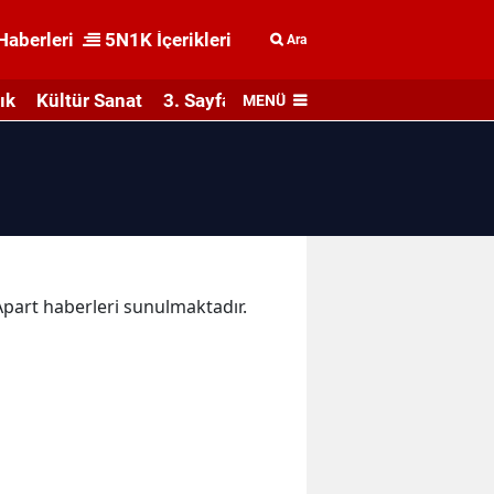
Haberleri
5N1K İçerikleri
Ara
ık
Kültür Sanat
3. Sayfa
MENÜ
 Apart haberleri sunulmaktadır.