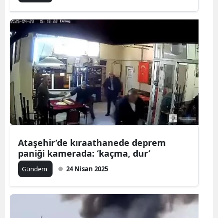
Ataşehir’de kıraathanede deprem
paniği kamerada: ‘kaçma, dur’
Gündem
24 Nisan 2025