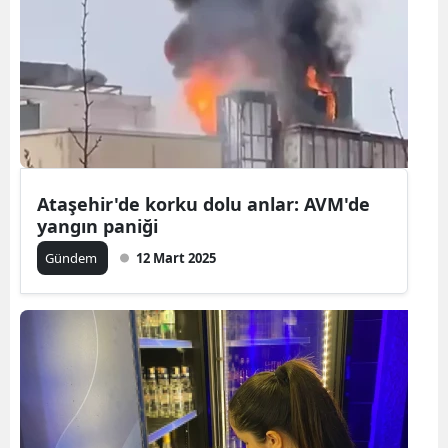
Ataşehir'de korku dolu anlar: AVM'de
yangın paniği
Gündem
12 Mart 2025