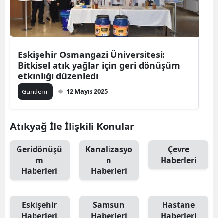
Eskişehir Osmangazi Üniversitesi:
Bitkisel atık yağlar için geri dönüşüm
etkinliği düzenledi
Gündem
12 Mayıs 2025
Atıkyağ İle İlişkili Konular
Geridönüşü
Kanalizasyo
Çevre
m
n
Haberleri
Haberleri
Haberleri
Eskişehir
Samsun
Hastane
Haberleri
Haberleri
Haberleri