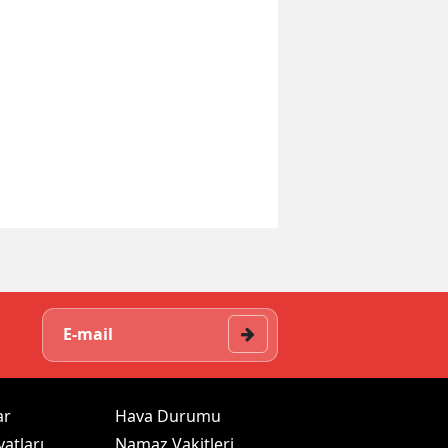
ar
Hava Durumu
yatları
Namaz Vakitleri