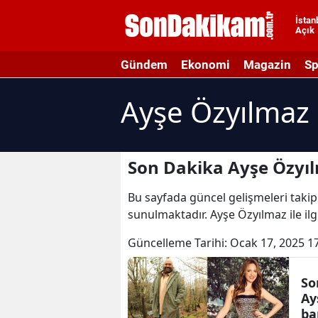
İstan
Açık
A
Gündem
Ekonomi
Magazin
Sp
A
Ayşe Özyılmaz 
A
A
A
Son Dakika Ayşe Özyıl
A
Bu sayfada güncel gelişmeleri takip 
sunulmaktadır. Ayşe Özyılmaz ile ilg
A
Güncelleme Tarihi:
Ocak 17, 2025 1
A
A
So
Ay
B
bar