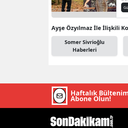
ko
B
G
B
Ayşe Özyılmaz İle İlişkili K
Bi
Somer Sivrioğlu
B
Haberleri
B
B
Ç
Ç
Haftalık Bülteni
Abone Olun!
Ç
D
D