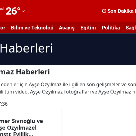
26
°
bul
Son Dakika 
dana
or
Bilim ve Teknoloji
Asayiş
Eğitim
Politika
Sağl
dıyaman
Haberleri
fyonkarahisar
ğrı
masya
maz Haberleri
nkara
edenler için Ayşe Özyılmaz ile ilgili en son gelişmeler ve s
ili tüm video, Ayşe Özyılmaz fotoğrafları ve Ayşe Özyılmaz h
ntalya
7:36
rtvin
ydın
mer Sivrioğlu ve
şe Özyılmazel
alıkesir
ıştı: Evlilik