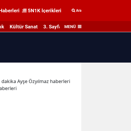
Haberleri
5N1K İçerikleri
Ara
ık
Kültür Sanat
3. Sayfa
MENÜ
on dakika Ayşe Özyılmaz haberleri
aberleri