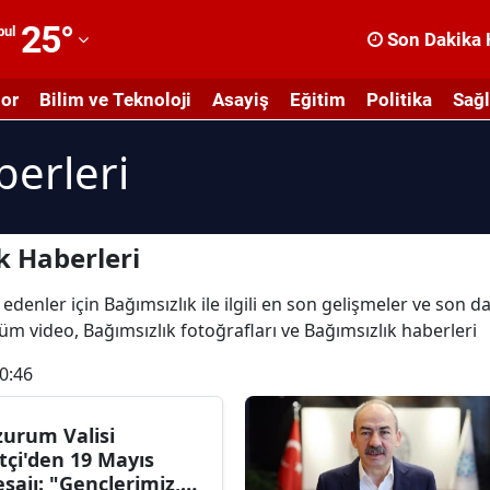
25
°
bul
Son Dakika 
dana
or
Bilim ve Teknoloji
Asayiş
Eğitim
Politika
Sağl
dıyaman
berleri
fyonkarahisar
ğrı
masya
k Haberleri
nkara
edenler için Bağımsızlık ile ilgili en son gelişmeler ve son d
 tüm video, Bağımsızlık fotoğrafları ve Bağımsızlık haberleri
ntalya
0:46
rtvin
ydın
zurum Valisi
ftçi'den 19 Mayıs
alıkesir
sajı: "Gençlerimiz,