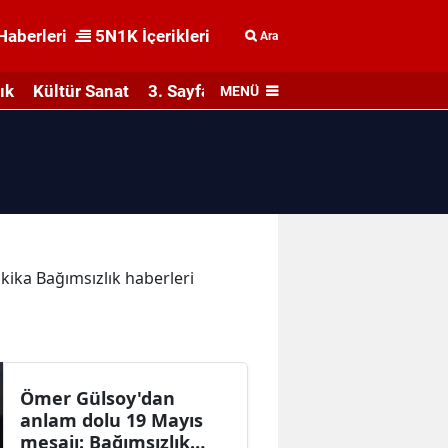
Haberleri
5N1K İçerikleri
Ara
ık
Kültür Sanat
3. Sayfa
MENÜ
akika Bağımsızlık haberleri
Ömer Gülsoy'dan
anlam dolu 19 Mayıs
mesajı: Bağımsızlık