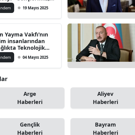
kemizin aydınlık
ilecik
ündem
19 Mayıs 2025
leceğinin
minatıdır!"
ingöl
tlis
im Yayma Vakfı'nın
lim insanlarından
olu
ağlıkta Teknolojik
iklal' bildirisi: Yerli
urdur
ündem
04 Mayıs 2025
etim ve AR-GE çağrısı
ursa
lar
anakkale
ankırı
Arge
Aliyev
Haberleri
Haberleri
orum
enizli
Gençlik
Bayram
iyarbakır
Haberleri
Haberleri