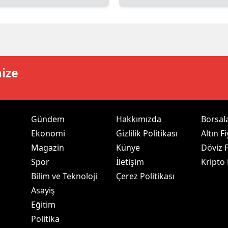
dirne
lazığ
rzincan
mize
rzurum
skişehir
aziantep
Gündem
Hakkımızda
Borsal
Ekonomi
Gizlilik Politikası
Altın Fi
iresun
Magazin
Künye
Döviz F
ümüşhane
Spor
İletişim
Kripto
Bilim ve Teknoloji
Çerez Politikası
akkari
Asayiş
atay
Eğitim
Politika
sparta