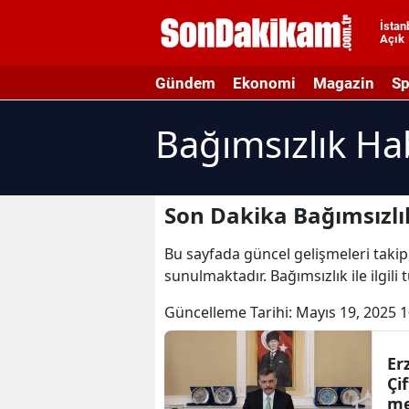
İstan
Açık
A
Gündem
Ekonomi
Magazin
Sp
A
Bağımsızlık Ha
A
A
A
Son Dakika Bağımsızlı
A
Bu sayfada güncel gelişmeleri takip 
sunulmaktadır. Bağımsızlık ile ilgili
A
Güncelleme Tarihi:
Mayıs 19, 2025 1
A
A
Er
Çi
B
me