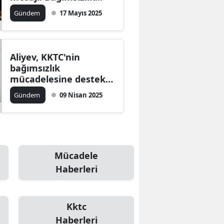
mücadelesinin
Gündem
17 Mayıs 2025
başlangıcı
Aliyev, KKTC'nin
bağımsızlık
mücadelesine destek
vereceğiz
Gündem
09 Nisan 2025
Mücadele
Haberleri
Kktc
Haberleri