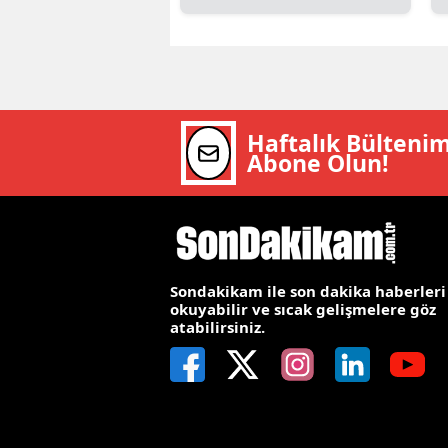
E
E
E
Haftalık Bülteni
E
Abone Olun!
E
G
G
Sondakikam ile son dakika haberleri
okuyabilir ve sıcak gelişmelere göz
G
atabilirsiniz.
H
H
I