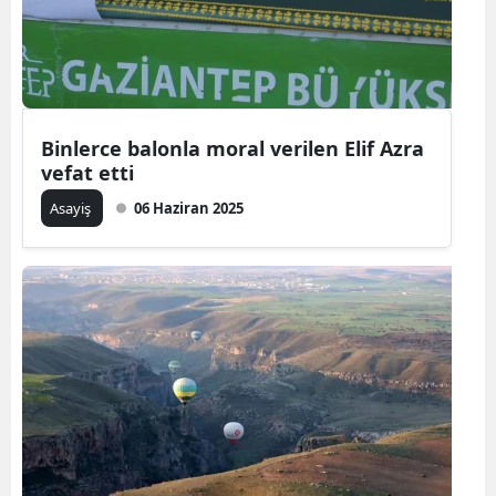
Binlerce balonla moral verilen Elif Azra
vefat etti
Asayiş
06 Haziran 2025