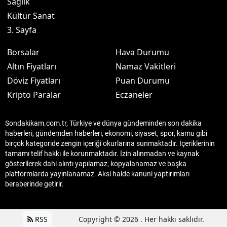
Sağlık
Kültür Sanat
3. Sayfa
Borsalar
Hava Durumu
Altın Fiyatları
Namaz Vakitleri
Döviz Fiyatları
Puan Durumu
Kripto Paralar
Eczaneler
Sondakikam.com.tr, Türkiye ve dünya gündeminden son dakika
haberleri, gündemden haberleri, ekonomi, siyaset, spor, kamu gibi
birçok kategoride zengin içeriği okurlarına sunmaktadır. İçeriklerinin
tamamı telif hakkı ile korunmaktadır. İzin alınmadan ve kaynak
gösterilerek dahi alıntı yapılamaz, kopyalanamaz ve başka
platformlarda yayınlanamaz. Aksi halde kanuni yaptırımları
beraberinde getirir.
RSS
Copyright © 2026 . Her hakkı saklıdır.