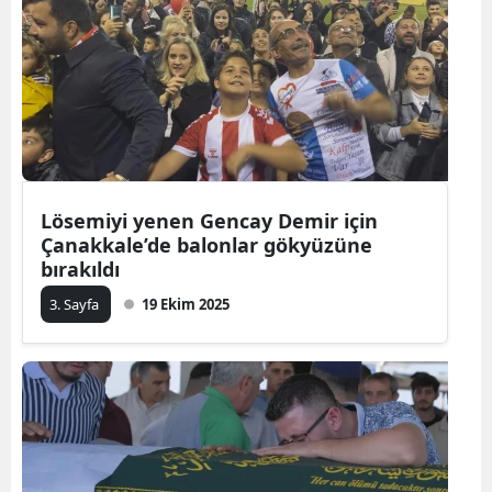
Lösemiyi yenen Gencay Demir için
Çanakkale’de balonlar gökyüzüne
bırakıldı
3. Sayfa
19 Ekim 2025